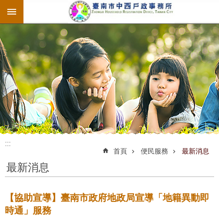
:::
跳到主要內容區塊
:::
:::
首頁
便民服務
最新消息
最新消息
【協助宣導】臺南市政府地政局宣導「地籍異動即
時通」服務