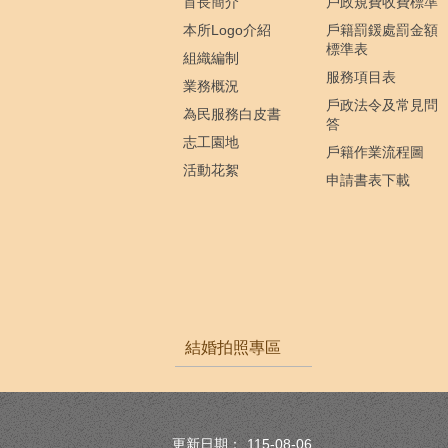
首長簡介
戶政規費收費標準
本所Logo介紹
戶籍罰鍰處罰金額
標準表
組織編制
服務項目表
業務概況
戶政法令及常見問
為民服務白皮書
答
志工園地
戶籍作業流程圖
活動花絮
申請書表下載
結婚拍照專區
更新日期：
115-08-06