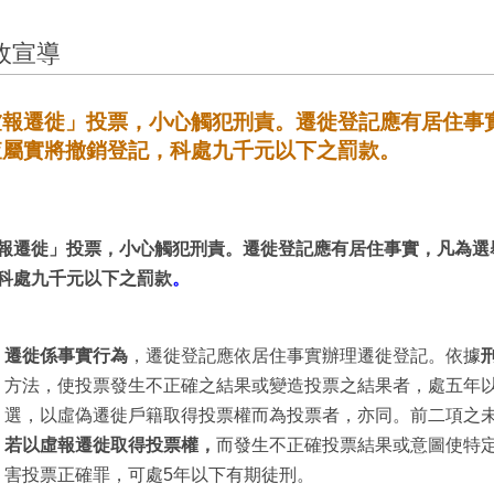
政宣導
虛報遷徙」投票，小心觸犯刑責。遷徙登記應有居住事
查屬實將撤銷登記，科處九千元以下之罰款。
報遷徙」投票，小心觸犯刑責。遷徙登記應有居住事實，凡為選
科處九千元以下之罰款
。
遷徙係事實行為
，遷徙登記應依居住事實辦理遷徙登記。依據
方法，使投票發生不正確之結果或變造投票之結果者，處五年
選，以虛偽遷徙戶籍取得投票權而為投票者，亦同。前二項之
若以虛報遷徙取得投票權，
而發生不正確投票結果或意圖使特
害投票正確罪，可處
5
年以下有期徒刑。