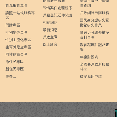
便民服務措施
臺南市國中小學學
政風廉政專區
區查詢
陳情案件處理程序
護照一站式服務專
戶政網路申辦服務
戶籍登記延伸閱讀
區
國民身分證掛失暨
相關網站
門牌專區
撤銷掛失作業
最新消息
性別變更專區
國民身分證領補換
戶政宣導
資料查詢
性別主流化專區
線上影音
教育程度註記及查
生育獎勵金專區
詢
同性結婚專區
年歲對照表
原住民專區
全國各戶政所服務
新住民專區
時間
更多...
檔案應用申請