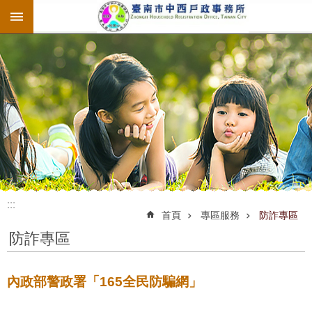
:::
跳到主要內容區塊
:::
:::
首頁
專區服務
防詐專區
防詐專區
內政部警政署「165全民防騙網」