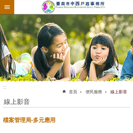
:::
跳到主要內容區塊
:::
:::
首頁
便民服務
線上影音
線上影音
檔案管理局-多元應用