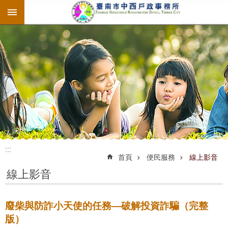
:::
跳到主要內容區塊
:::
:::
首頁
便民服務
線上影音
線上影音
廢柴與防詐小天使的任務—破解投資詐騙（完整
版）