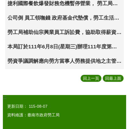
捷利國際餐飲爆發財務危機暫停營業， 勞工局隨即與勞工互動，維護勞工權益
公司倒 員工領嘸錢 政府基金代墊償，勞工生活有依靠 勞工權益有保障
勞工局補助仙宗興業員工訴訟費，協助取得薪資債權後申請基金墊償
本局訂於111年6月8日(星期三)辦理111年度第一場次「推動勞資會議機制活動」(線上報名)
勞資爭議調解應向勞方當事人勞務提供地之主管機關提出申請
回上一頁
回最上面
:::
更新日期：
115-08-07
資料維護：臺南市政府勞工局