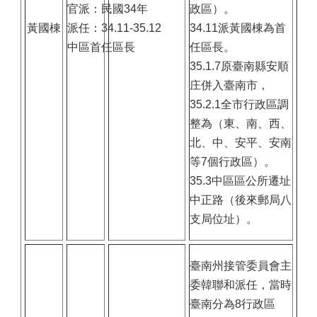
官派：民國34年
政區）。
黃國棟
派任：34.11-35.12
34.11派黃國棟為首
中區首任區長
任區長。
35.1.7原臺南縣安順
庄併入臺南市，
35.2.1全市行政區調
整為（東、南、西、
北、中、安平、安南
等7個行政區）。
35.3中區區公所遷址
中正路（後來郵局八
支局位址）。
臺南州接管委員會主
委韓聯和派任，當時
臺南分為8行政區