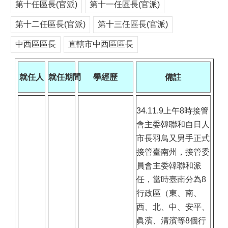
第十任區長(官派)
第十一任區長(官派)
第十二任區長(官派)
第十三任區長(官派)
中西區區長
直轄市中西區區長
就任人
就任期間
學經歷
備註
34.11.9上午8時接管
會主委韓聯和自日人
市長羽鳥又男手正式
接管臺南州，接管委
員會主委韓聯和派
任，當時臺南分為8
行政區（東、南、
西、北、中、安平、
眞濱、清濱等8個行