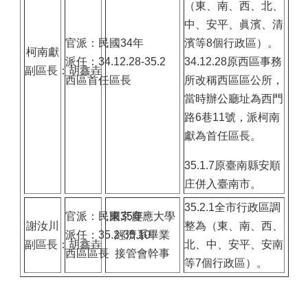
（東、南、西、北、
中、安平、眞濱、清
官派：民國34年
濱等8個行政區）。
柯南獻
派任：34.12.28-35.2
34.12.28原西區事務
副區長：胡鑫垚
西區首任區長
所改稱西區區公所，
當時辦公廳址為西門
路6巷11號，派柯南
獻為首任區長。
35.1.7原臺南縣安順
庄併入臺南市。
35.2.1全市行政區調
官派：民國35年
東京慶應大學
謝汝川
整為（東、南、西、
派任：35.2-35.10
經濟系畢業
副區長：胡鑫垚
北、中、安平、安南
西區區長
接管會幹事
等7個行政區）。