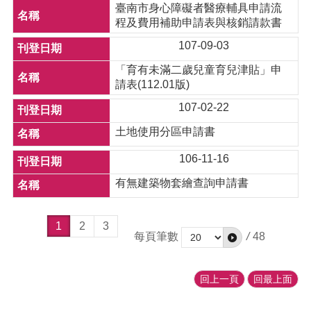
臺南市身心障礙者醫療輔具申請流
程及費用補助申請表與核銷請款書
107-09-03
「育有未滿二歲兒童育兒津貼」申
請表(112.01版)
107-02-22
土地使用分區申請書
106-11-16
有無建築物套繪查詢申請書
1
2
3
每頁筆數
/
48
回上一頁
回最上面