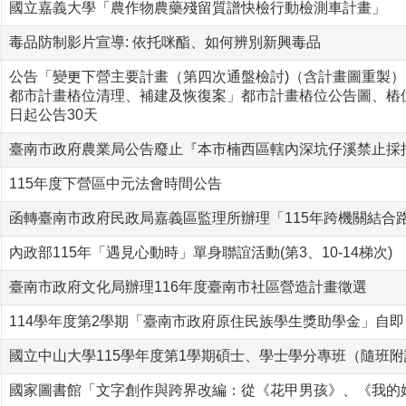
國立嘉義大學「農作物農藥殘留質譜快檢行動檢測車計畫」
毒品防制影片宣導: 依托咪酯、如何辨別新興毒品
公告「變更下營主要計畫（第四次通盤檢討)（含計畫圖重製）
都市計畫樁位清理、補建及恢復案」都市計畫樁位公告圖、樁位
日起公告30天
臺南市政府農業局公告廢止『本市楠西區轄內深坑仔溪禁止採
115年度下營區中元法會時間公告
函轉臺南市政府民政局嘉義區監理所辦理「115年跨機關結合
內政部115年「遇見心動時」單身聯誼活動(第3、10-14梯次)
臺南市政府文化局辦理116年度臺南市社區營造計畫徵選
114學年度第2學期「臺南市政府原住民族學生獎助學金」自即
國立中山大學115學年度第1學期碩士、學士學分專班（隨班附讀
國家圖書館「文字創作與跨界改編：從《花甲男孩》、《我的