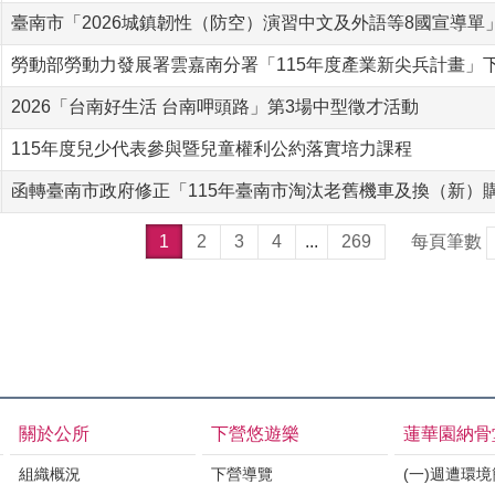
臺南市「2026城鎮韌性（防空）演習中文及外語等8國宣導單
勞動部勞動力發展署雲嘉南分署「115年度產業新尖兵計畫」
2026「台南好生活 台南呷頭路」第3場中型徵才活動
115年度兒少代表參與暨兒童權利公約落實培力課程
函轉臺南市政府修正「115年臺南市淘汰老舊機車及換（新）
1
2
3
4
...
269
每頁筆數
關於公所
下營悠遊樂
蓮華園納骨
組織概況
下營導覽
(一)週遭環