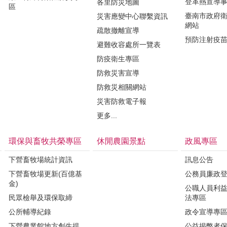
登革熱宣導
各里防災地圖
區
臺南市政府
災害應變中心聯繫資訊
網站
疏散撤離宣導
預防注射疫
避難收容處所一覽表
防疫衛生專區
防救災害宣導
防救災相關網站
災害防救電子報
更多...
環保與畜牧共榮專區
休閒農園景點
政風專區
下營畜牧場統計資訊
訊息公告
下營畜牧場更新(百億基
公務員廉政
金)
公職人員利
民眾檢舉及環保取締
法專區
公所輔導紀錄
政令宣導專
下營農業館地方創生提
公益揭弊者