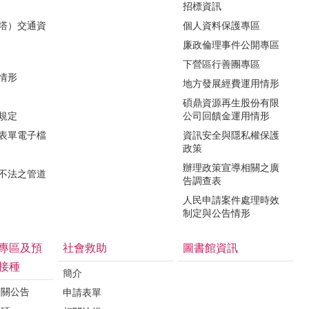
招標資訊
（塔）交通資
個人資料保護專區
廉政倫理事件公開專區
下營區行善團專區
用情形
地方發展經費運用情形
碩鼎資源再生股份有限
令規定
公司回饋金運用情形
關表單電子檔
資訊安全與隱私權保護
政策
辦理政策宣導相關之廣
瀆不法之管道
告調查表
人民申請案件處理時效
制定與公告情形
專區及預
社會救助
圖書館資訊
接種
簡介
相關公告
申請表單