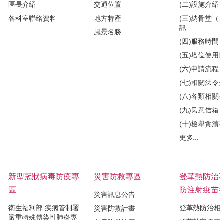
區長介紹
交通位置
(二)設施介紹
各科室聯絡資料
地方特產
(三)納骨堂
訊
風景名勝
(四)服務時間
(五)塔位使
(六)申請流程
(七)相關法
(八)各類相
(九)民意信箱
(十)檢舉貪
更多...
新型冠狀病毒防疫專
災害防救專區
登革熱防治
區
防注射疫苗
災害訊息公告
衛生福利部 疾病管制署
登革熱防治
災害防救計畫
嚴重特殊傳染性肺炎專