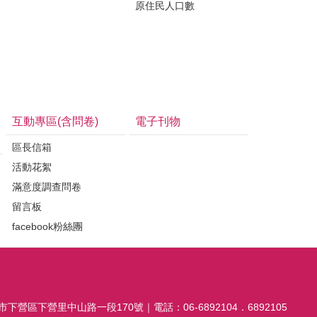
原住民人口數
互動專區(含問卷)
電子刊物
區長信箱
活動花絮
滿意度調查問卷
留言板
facebook粉絲團
市下營區下營里中山路一段170號｜電話：06-6892104．6892105