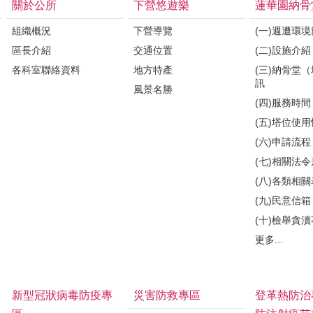
關於公所
下營悠遊樂
蓮華園納骨
組織概況
下營導覽
(一)週遭環
區長介紹
交通位置
(二)設施介紹
各科室聯絡資料
地方特產
(三)納骨堂
訊
風景名勝
(四)服務時間
(五)塔位使
(六)申請流程
(七)相關法
(八)各類相
(九)民意信箱
(十)檢舉貪
更多...
新型冠狀病毒防疫專
災害防救專區
登革熱防治