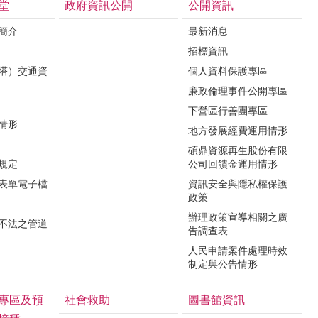
堂
政府資訊公開
公開資訊
境簡介
最新消息
招標資訊
（塔）交通資
個人資料保護專區
廉政倫理事件公開專區
下營區行善團專區
用情形
地方發展經費運用情形
碩鼎資源再生股份有限
令規定
公司回饋金運用情形
關表單電子檔
資訊安全與隱私權保護
政策
辦理政策宣導相關之廣
瀆不法之管道
告調查表
人民申請案件處理時效
制定與公告情形
專區及預
社會救助
圖書館資訊