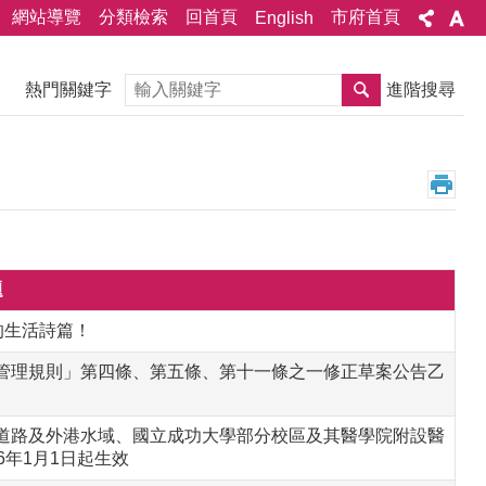
網站導覽
分類檢索
回首頁
市府首頁
English
搜尋
熱門關鍵字
進階搜尋
題
下的生活詩篇！
管理規則」第四條、第五條、第十一條之一修正草案公告乙
道路及外港水域、國立成功大學部分校區及其醫學院附設醫
年1月1日起生效