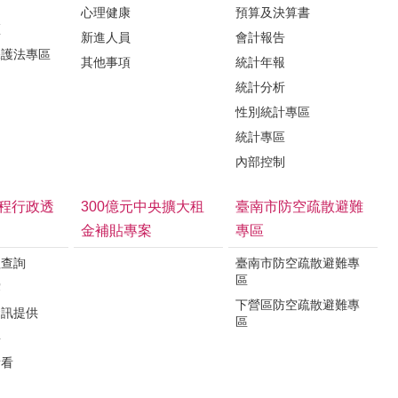
心理健康
預算及決算書
區
新進人員
會計報告
保護法專區
其他事項
統計年報
統計分析
性別統計專區
統計專區
內部控制
程行政透
300億元中央擴大租
臺南市防空疏散避難
金補貼專案
專區
程查詢
臺南市防空疏散避難專
區
露
下營區防空疏散避難專
資訊提供
區
要
看看