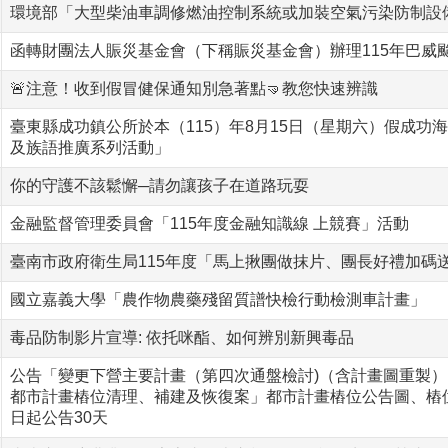
環境部「大型柴油車調修燃油控制系統或加裝空氣污染防制設
函轉財團法人賑災基金會（下稱賑災基金會）辦理115年巴威
🚨注意！收到假冒健保通知別急著點🤜教您快速辨識
臺東縣成功鎮公所於本（115）年8月15日（星期六）假成功
及族語推廣系列活動」
你的守護不該鬆懈─請勿讓孩子在道路玩耍
金融監督管理委員會「115年度金融知識線 上競賽」活動
臺南市政府衛生局115年度「馬上揪團做抹片、團長好禮加碼
國立嘉義大學「農作物農藥殘留質譜快檢行動檢測車計畫」
毒品防制影片宣導: 依托咪酯、如何辨別新興毒品
公告「變更下營主要計畫（第四次通盤檢討)（含計畫圖重製）
都市計畫樁位清理、補建及恢復案」都市計畫樁位公告圖、樁位
日起公告30天