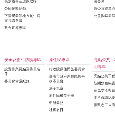
民眾檢舉及環保取締
法專區
公所輔導紀錄
政令宣導專
下營農業館地方創生提
公益揭弊者
案共識會議
政令宣導專區
安全及衛生防護專區
原住民專區
亮點公共工
明專區
設置作業要點及委員名
行政院原住民族委員會
冊
亮點公共工
臺南市政府原住民族事
委員會會議紀錄
務委員會
新聞媒體揭
法令規章
意見交流與
原住民權益手冊
本所會議紀
申辦業務
廉政志工去
社團名冊