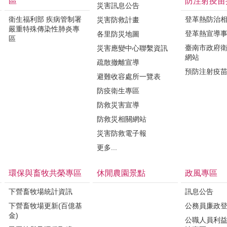
區
防注射疫苗
災害訊息公告
衛生福利部 疾病管制署
登革熱防治
災害防救計畫
嚴重特殊傳染性肺炎專
登革熱宣導
各里防災地圖
區
臺南市政府
災害應變中心聯繫資訊
網站
疏散撤離宣導
預防注射疫
避難收容處所一覽表
防疫衛生專區
防救災害宣導
防救災相關網站
災害防救電子報
更多...
環保與畜牧共榮專區
休閒農園景點
政風專區
下營畜牧場統計資訊
訊息公告
下營畜牧場更新(百億基
公務員廉政
金)
公職人員利