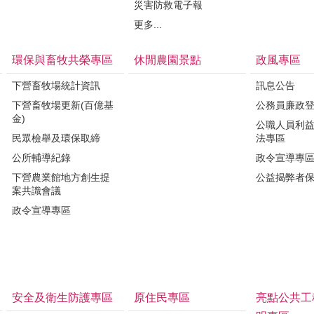
災害防救電子報
更多...
環保與畜牧共榮專區
休閒農園景點
政風專區
下營畜牧場統計資訊
訊息公告
下營畜牧場更新(百億基
公務員廉政
金)
公職人員利
民眾檢舉及環保取締
法專區
公所輔導紀錄
政令宣導專
下營農業館地方創生提
公益揭弊者
案共識會議
政令宣導專區
安全及衛生防護專區
原住民專區
亮點公共工