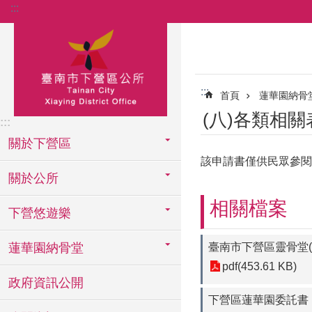
:::
跳到主要內容區塊
:::
首頁
蓮華園納骨
(八)各類相
:::
關於下營區
該申請書僅供民眾參閱
關於公所
相關檔案
下營悠遊樂
蓮華園納骨堂
臺南市下營區靈骨堂(
pdf(453.61 KB)
政府資訊公開
下營區蓮華園委託書