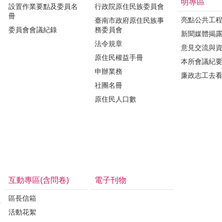
明專區
設置作業要點及委員名
行政院原住民族委員會
冊
亮點公共工
臺南市政府原住民族事
委員會會議紀錄
務委員會
新聞媒體揭
法令規章
意見交流與
原住民權益手冊
本所會議紀
申辦業務
廉政志工去
社團名冊
原住民人口數
互動專區(含問卷)
電子刊物
區長信箱
活動花絮