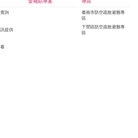
金補貼專案
專區
程查詢
臺南市防空疏散避難專
區
露
下營區防空疏散避難專
資訊提供
區
要
看看