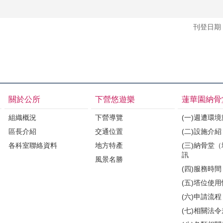
刊登日期：1
關於公所
下營悠遊樂
蓮華園納骨
組織概況
下營導覽
(一)週遭環
區長介紹
交通位置
(二)設施介紹
各科室聯絡資料
地方特產
(三)納骨堂
訊
風景名勝
(四)服務時間
(五)塔位使
(六)申請流程
(七)相關法