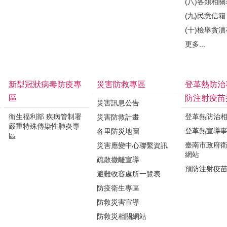
(八)各類相
(九)民意信箱
(十)檢舉貪
更多...
新型冠狀病毒防疫專
災害防救專區
登革熱防治
區
防注射疫苗
災害訊息公告
衛生福利部 疾病管制署
登革熱防治
災害防救計畫
嚴重特殊傳染性肺炎專
登革熱宣導
各里防災地圖
區
臺南市政府
災害應變中心聯繫資訊
網站
疏散撤離宣導
預防注射疫
避難收容處所一覽表
防疫衛生專區
防救災害宣導
防救災相關網站