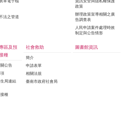
關表單電子檔
資訊安全與隱私權保護
政策
辦理政策宣導相關之廣
瀆不法之管道
告調查表
人民申請案件處理時效
制定與公告情形
專區及預
社會救助
圖書館資訊
接種
簡介
相關公告
申請表單
事項
相關法規
衛生局連結
臺南市政府社會局
苗接種