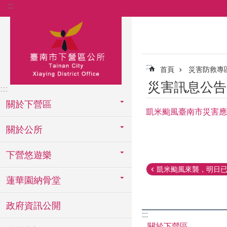
:::
跳到主要內容區塊
:::
首頁
災害防救專
災害訊息公告
:::
關於下營區
凱米颱風臺南市災害應
關於公所
下營悠遊樂
凱米颱風來襲，明日已達
蓮華園納骨堂
政府資訊公開
:::
關於下營區