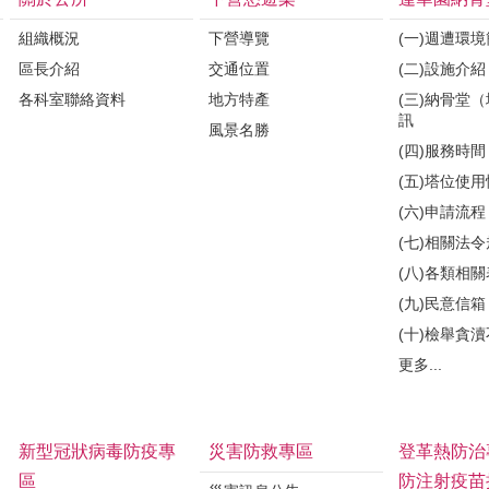
組織概況
下營導覽
(一)週遭環
區長介紹
交通位置
(二)設施介紹
各科室聯絡資料
地方特產
(三)納骨堂
訊
風景名勝
(四)服務時間
(五)塔位使
(六)申請流程
(七)相關法
(八)各類相
(九)民意信箱
(十)檢舉貪
更多...
新型冠狀病毒防疫專
災害防救專區
登革熱防治
區
防注射疫苗