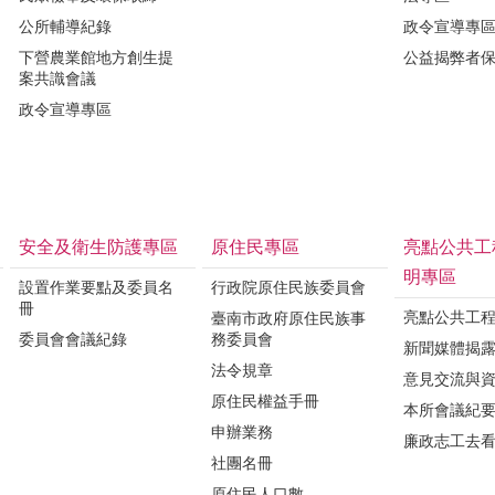
公所輔導紀錄
政令宣導專
下營農業館地方創生提
公益揭弊者
案共識會議
政令宣導專區
安全及衛生防護專區
原住民專區
亮點公共工
明專區
設置作業要點及委員名
行政院原住民族委員會
冊
亮點公共工
臺南市政府原住民族事
委員會會議紀錄
務委員會
新聞媒體揭
法令規章
意見交流與
原住民權益手冊
本所會議紀
申辦業務
廉政志工去
社團名冊
原住民人口數