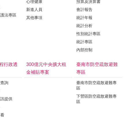
心理健康
預算及決算書
區
新進人員
會計報告
保護法專區
其他事項
統計年報
統計分析
性別統計專區
統計專區
內部控制
程行政透
300億元中央擴大租
臺南市防空疏散避難
金補貼專案
專區
程查詢
臺南市防空疏散避難專
區
露
下營區防空疏散避難專
資訊提供
區
要
看看