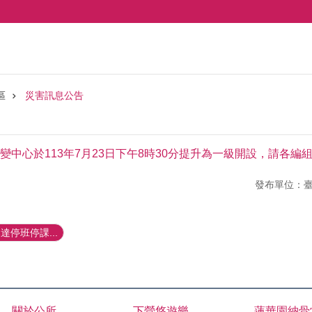
區
災害訊息公告
變中心於113年7月23日下午8時30分提升為一級開設，請各
發布單位：
停班停課...
關於公所
下營悠遊樂
蓮華園納骨