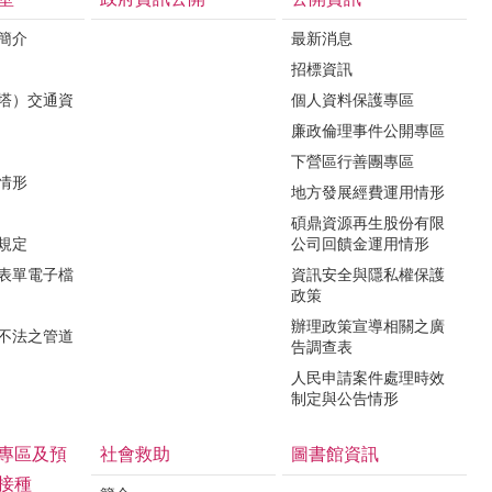
境簡介
最新消息
招標資訊
（塔）交通資
個人資料保護專區
廉政倫理事件公開專區
下營區行善團專區
用情形
地方發展經費運用情形
碩鼎資源再生股份有限
令規定
公司回饋金運用情形
關表單電子檔
資訊安全與隱私權保護
政策
辦理政策宣導相關之廣
瀆不法之管道
告調查表
人民申請案件處理時效
制定與公告情形
專區及預
社會救助
圖書館資訊
接種