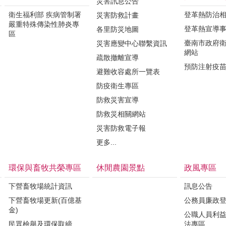
災害訊息公告
衛生福利部 疾病管制署
登革熱防治
災害防救計畫
嚴重特殊傳染性肺炎專
登革熱宣導
各里防災地圖
區
臺南市政府
災害應變中心聯繫資訊
網站
疏散撤離宣導
預防注射疫
避難收容處所一覽表
防疫衛生專區
防救災害宣導
防救災相關網站
災害防救電子報
更多...
環保與畜牧共榮專區
休閒農園景點
政風專區
下營畜牧場統計資訊
訊息公告
下營畜牧場更新(百億基
公務員廉政
金)
公職人員利
民眾檢舉及環保取締
法專區