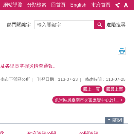
網站導覽
分類檢索
回首頁
市府首頁
English
搜尋
熱門關鍵字
進階搜尋
編組及各里長掌握災情查通報。
臺南市下營區公所
刊登日期：113-07-23
修改時間：113-07-25
回上一頁
回最上面
凱米颱風臺南市災害應變中心於1...
關閉
堂
政府資訊公開
公開資訊