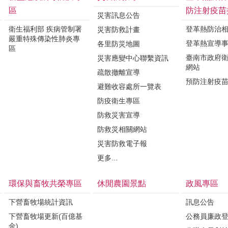
區
防注射疫苗
災害訊息公告
衛生福利部 疾病管制署
登革熱防治
災害防救計畫
嚴重特殊傳染性肺炎專
登革熱宣導
各里防災地圖
區
臺南市政府
災害應變中心聯繫資訊
網站
疏散撤離宣導
預防注射疫
避難收容處所一覽表
防疫衛生專區
防救災害宣導
防救災相關網站
災害防救電子報
更多...
環保與畜牧共榮專區
休閒農園景點
政風專區
下營畜牧場統計資訊
訊息公告
下營畜牧場更新(百億基
公務員廉政
金)