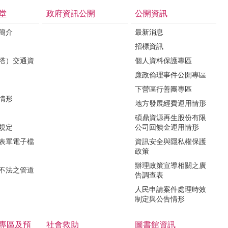
堂
政府資訊公開
公開資訊
境簡介
最新消息
招標資訊
（塔）交通資
個人資料保護專區
廉政倫理事件公開專區
下營區行善團專區
用情形
地方發展經費運用情形
碩鼎資源再生股份有限
令規定
公司回饋金運用情形
關表單電子檔
資訊安全與隱私權保護
政策
辦理政策宣導相關之廣
瀆不法之管道
告調查表
人民申請案件處理時效
制定與公告情形
專區及預
社會救助
圖書館資訊