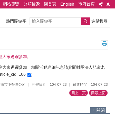
網站導覽
分類檢索
回首頁
市府首頁
English
搜尋
熱門關鍵字
進階搜尋
迎大家踴躍參加。
歡迎大家踴躍參加，相關活動詳細訊息請參閱財團法人弘道老
rticle_cid=106
)
臺南市下營區公所
刊登日期：104-07-23
修改時間：104-07-23
回上一頁
回最上面
關閉