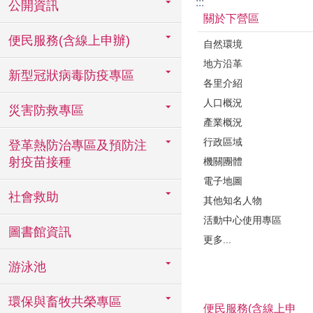
:::
公開資訊
關於下營區
便民服務(含線上申辦)
自然環境
地方沿革
新型冠狀病毒防疫專區
各里介紹
人口概況
災害防救專區
產業概況
行政區域
登革熱防治專區及預防注
射疫苗接種
機關團體
電子地圖
社會救助
其他知名人物
活動中心使用專區
圖書館資訊
更多...
游泳池
環保與畜牧共榮專區
便民服務(含線上申