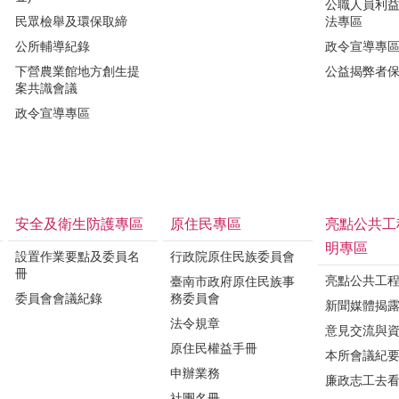
公職人員利
民眾檢舉及環保取締
法專區
公所輔導紀錄
政令宣導專
下營農業館地方創生提
公益揭弊者
案共識會議
政令宣導專區
安全及衛生防護專區
原住民專區
亮點公共工
明專區
設置作業要點及委員名
行政院原住民族委員會
冊
亮點公共工
臺南市政府原住民族事
委員會會議紀錄
務委員會
新聞媒體揭
法令規章
意見交流與
原住民權益手冊
本所會議紀
申辦業務
廉政志工去
社團名冊