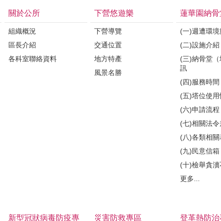
關於公所
下營悠遊樂
蓮華園納骨
組織概況
下營導覽
(一)週遭環
區長介紹
交通位置
(二)設施介紹
各科室聯絡資料
地方特產
(三)納骨堂
訊
風景名勝
(四)服務時間
(五)塔位使
(六)申請流程
(七)相關法
(八)各類相
(九)民意信箱
(十)檢舉貪
更多...
新型冠狀病毒防疫專
災害防救專區
登革熱防治