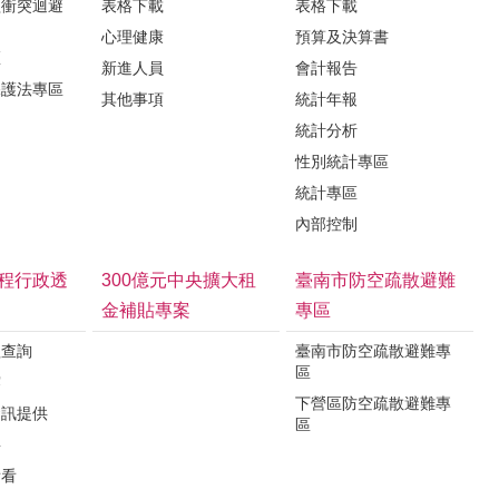
益衝突迴避
表格下載
表格下載
心理健康
預算及決算書
區
新進人員
會計報告
保護法專區
其他事項
統計年報
統計分析
性別統計專區
統計專區
內部控制
程行政透
300億元中央擴大租
臺南市防空疏散避難
金補貼專案
專區
程查詢
臺南市防空疏散避難專
區
露
下營區防空疏散避難專
資訊提供
區
要
看看