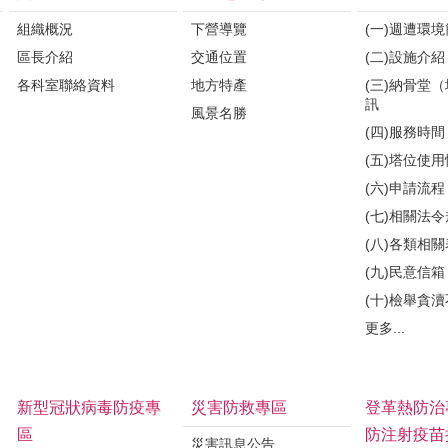
組織概況
下營導覽
(一)週遭環
區長介紹
交通位置
(二)設施介紹
各科室聯絡資料
地方特產
(三)納骨堂
訊
風景名勝
(四)服務時間
(五)塔位使
(六)申請流程
(七)相關法
(八)各類相
(九)民意信箱
(十)檢舉貪
更多...
新型冠狀病毒防疫專
災害防救專區
登革熱防治
區
防注射疫苗
災害訊息公告