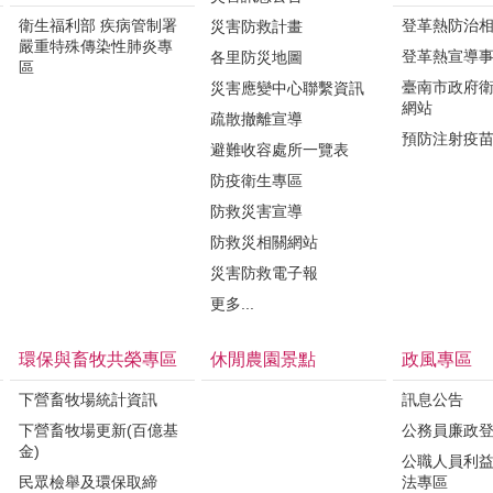
衛生福利部 疾病管制署
登革熱防治
災害防救計畫
嚴重特殊傳染性肺炎專
登革熱宣導
各里防災地圖
區
臺南市政府
災害應變中心聯繫資訊
網站
疏散撤離宣導
預防注射疫
避難收容處所一覽表
防疫衛生專區
防救災害宣導
防救災相關網站
災害防救電子報
更多...
環保與畜牧共榮專區
休閒農園景點
政風專區
下營畜牧場統計資訊
訊息公告
下營畜牧場更新(百億基
公務員廉政
金)
公職人員利
民眾檢舉及環保取締
法專區