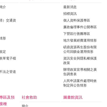
境簡介
最新消息
招標資訊
（塔）交通資
個人資料保護專區
廉政倫理事件公開專區
下營區行善團專區
用情形
地方發展經費運用情形
碩鼎資源再生股份有限
令規定
公司回饋金運用情形
關表單電子檔
資訊安全與隱私權保護
政策
辦理政策宣導相關之廣
瀆不法之管道
告調查表
人民申請案件處理時效
制定與公告情形
專區及預
社會救助
圖書館資訊
接種
簡介