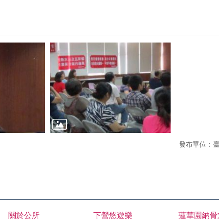
發布單位：
關於公所
下營悠遊樂
蓮華園納骨