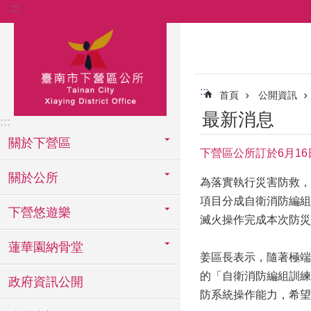
:::
跳到主要內容區塊
:::
首頁
公開資訊
最新消息
:::
關於下營區
下營區公所訂於6月1
關於公所
為落實執行災害防救，
項目分成自衛消防編組
下營悠遊樂
滅火操作完成本次防災
蓮華園納骨堂
姜區長表示，隨著極端
的「自衛消防編組訓練
政府資訊公開
防系統操作能力，希望