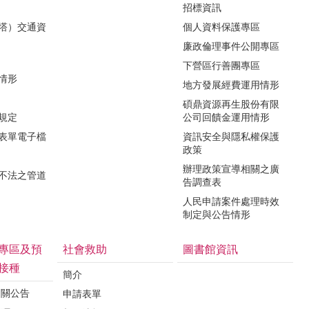
招標資訊
（塔）交通資
個人資料保護專區
廉政倫理事件公開專區
下營區行善團專區
用情形
地方發展經費運用情形
碩鼎資源再生股份有限
令規定
公司回饋金運用情形
關表單電子檔
資訊安全與隱私權保護
政策
辦理政策宣導相關之廣
瀆不法之管道
告調查表
人民申請案件處理時效
制定與公告情形
專區及預
社會救助
圖書館資訊
接種
簡介
相關公告
申請表單