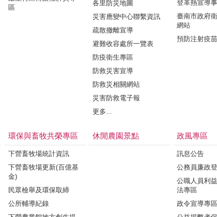
登革熱宣導
各里防災地圖
區
臺南市政府
災害應變中心聯繫資訊
網站
疏散撤離宣導
預防注射疫
避難收容處所一覽表
防疫衛生專區
防救災害宣導
防救災相關網站
災害防救電子報
更多...
環保與畜牧共榮專區
休閒農園景點
政風專區
下營畜牧場統計資訊
訊息公告
下營畜牧場更新(百億基
公務員廉政
金)
公職人員利
民眾檢舉及環保取締
法專區
公所輔導紀錄
政令宣導專
下營農業館地方創生提
公益揭弊者