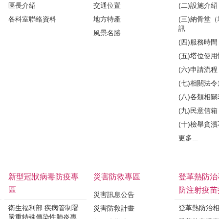
區長介紹
交通位置
(二)設施介紹
各科室聯絡資料
地方特產
(三)納骨堂
訊
風景名勝
(四)服務時間
(五)塔位使
(六)申請流程
(七)相關法
(八)各類相
(九)民意信箱
(十)檢舉貪
更多...
新型冠狀病毒防疫專
災害防救專區
登革熱防治
區
防注射疫苗
災害訊息公告
衛生福利部 疾病管制署
登革熱防治
災害防救計畫
嚴重特殊傳染性肺炎專