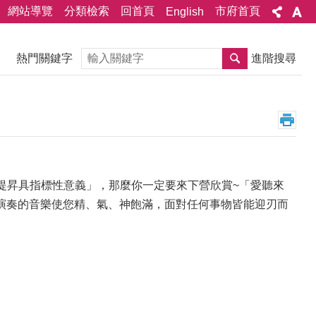
網站導覽
分類檢索
回首頁
市府首頁
English
搜尋
熱門關鍵字
進階搜尋
提昇具指標性意義」，那麼你一定要來下營欣賞~「愛聽來
演奏的音樂使您精、氣、神飽滿，面對任何事物皆能迎刃而