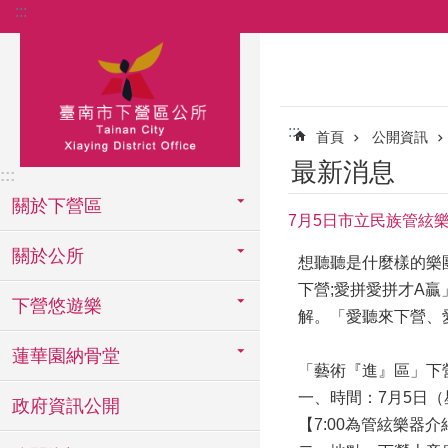
:::
跳到主要內容區塊
:::
首頁
公開資訊
最新消息
:::
關於下營區
7月5日市立民族管絃
關於公所
想聽聽是什麼樣的樂
下營;愛拼愛拼才A
下營悠遊樂
解。「愛聽來下營、愛
蓮華園納骨堂
「藝術『進』區」下
一、時間：7月5日（
政府資訊公開
【7:00為管絃樂器介