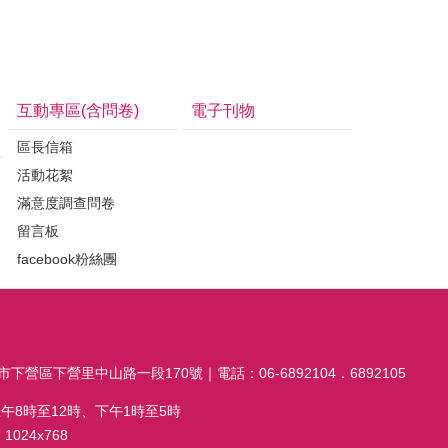
互動專區(含問卷)
電子刊物
區長信箱
活動花絮
滿意度調查問卷
留言板
facebook粉絲團
市下營區下營里中山路一段170號｜電話：06-6892104．6892105
午8時至12時、下午1時至5時
024x768