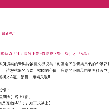
最新消息
樂團藝術『進』區到下營~愛聽來下營、愛拼才『A贏』
團所演奏的音樂能被藝文界視為「對臺南民族音樂風氣的帶動及
贏」。讓您枯竭的心靈、鬱悶的心情、疲憊的身體藉由樂團精選並
拼才A贏」節目一定精采啦!!
營場：
星期五）晚上7點。
紹及互動時間；7:30正式演出】