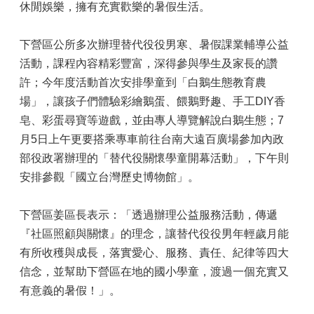
休閒娛樂，擁有充實歡樂的暑假生活。
下營區公所多次辦理替代役役男寒、暑假課業輔導公益
活動，課程內容精彩豐富，深得參與學生及家長的讚
許；今年度活動首次安排學童到「白鵝生態教育農
場」，讓孩子們體驗彩繪鵝蛋、餵鵝野趣、手工DIY香
皂、彩蛋尋寶等遊戲，並由專人導覽解說白鵝生態；7
月5日上午更要搭乘專車前往台南大遠百廣場參加內政
部役政署辦理的「替代役關懷學童開幕活動」，下午則
安排參觀「國立台灣歷史博物館」。
下營區姜區長表示：「透過辦理公益服務活動，傳遞
『社區照顧與關懷』的理念，讓替代役役男年輕歲月能
有所收穫與成長，落實愛心、服務、責任、紀律等四大
信念，並幫助下營區在地的國小學童，渡過一個充實又
有意義的暑假！」。