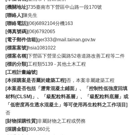
[機關地址]
735臺南市下營區中山路一段170號
[聯絡人]
陳先生
[聯絡電話]
(06)6892104分機163
[傳真號碼]
(06)6792065
[電子郵件信箱]
ger333@mail.tainan.gov.tw
[標案案號]
hsia1081022
[標案名稱]
下營區下營里公園路52巷道路改善工程等二件
[標的分類]
工程類5139 - 其他土木工程
[工程計畫編號]
[本採購案是否屬於建築工程]
否，本案非屬建築工程
[本案是否包括「瀝青混凝土鋪面」、「控制性低強度回填
材料(CLSM)」、「級配粒料基層」、「級配粒料底層」或
「低密度再生透水混凝土」等可使用再生粒料之工作項目]
否
[財物採購性質]
非屬財物之工程或勞務
[採購金額]
369,360元