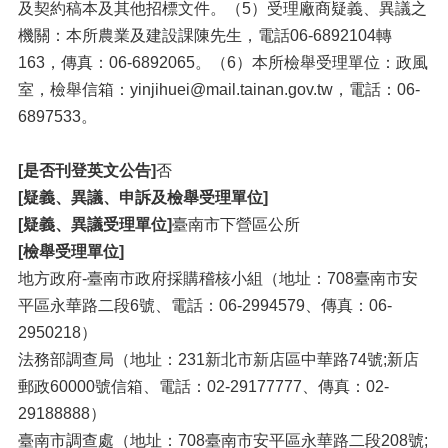
及契約稿本及其他招標文件。（5）受理廠商疑義、異議之
機關：本所農業及建設課陳先生，電話06-6892104轉
163，傳真：06-6892065。（6）本所檢舉受理單位：政風
室，檢舉信箱：yinjihuei@mail.tainan.gov.tw，電話：06-
6897533。
[是否刊登英文公告]
否
[疑義、異議、申訴及檢舉受理單位]
[疑義、異議受理單位]
臺南市下營區公所
[檢舉受理單位]
地方政府-臺南市政府採購稽核小組（地址：708臺南市安
平區永華路二段6號、電話：06-2994579、傳真：06-
2950218）
法務部調查局（地址：231新北市新店區中華路74號;新店
郵政60000號信箱、電話：02-29177777、傳真：02-
29188888）
臺南市調查處（地址：708臺南市安平區永華路二段208號;