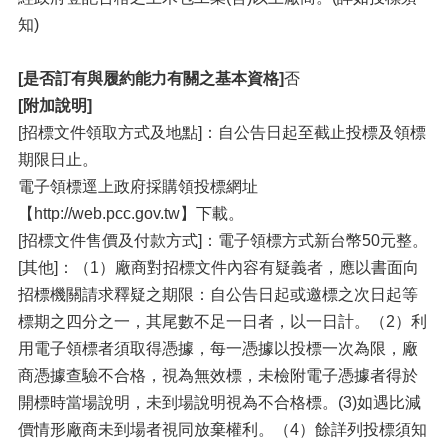
知)
[是否訂有與履約能力有關之基本資格]
否
[附加說明]
[招標文件領取方式及地點]：自公告日起至截止投標及領標
期限日止。
電子領標逕上政府採購領投標網址
【http://web.pcc.gov.tw】下載。
[招標文件售價及付款方式]：電子領標方式新台幣50元整。
[其他]：（1）廠商對招標文件內容有疑義者，應以書面向
招標機關請求釋疑之期限：自公告日起或邀標之次日起等
標期之四分之一，其尾數不足一日者，以一日計。（2）利
用電子領標者須取得憑據，每一憑據以投標一次為限，廠
商憑據查驗不合格，視為無效標，未檢附電子憑據者得於
開標時當場說明，未到場說明視為不合格標。(3)如遇比減
價情形廠商未到場者視同放棄權利。（4）餘詳列投標須知