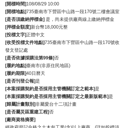
[開標時間]
108/08/29 10:00
[開標地點]
735臺南市下營區中山路一段170號二樓會議室
[是否須繳納押標金]
是，尚未提供廠商線上繳納押標金
[押標金額度]
新台幣18,000元整
[投標文字]
正體中文
[收受投標文件地點]
735臺南市下營區中山路一段170號收
發文登記處
[是否依據採購法第99條]
否
[履約地點]
臺南市(非原住民地區)
[履約期限]
40日曆天
[是否刊登公報]
是
[本案採購契約是否採用主管機關訂定之範本]
是
[本案採購契約是否採用主管機關訂定之最新版範本]
是
[歸屬計畫類別]
非屬愛台十二項計畫
[是否屬災區重建工程]
否
[廠商資格摘要]
經政府登記合格之土木包工業(含)以上廠商。(詳如投標須