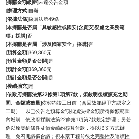
[採購金額級距]
未達公告金額
[辦理方式]
自辦
[依據法條]
採購法第49條
[本採購是否屬「具敏感性或國安(含資安)疑慮之業務範
疇」採購]
否
[本採購是否屬「涉及國家安全」採購]
否
[預算金額]
369,360元
[預算金額是否公開]
是
[預計金額]
369,360元
[預計金額是否公開]
是
[後續擴充]
是
[依政府採購法第22條第1項第7款，須敘明後續擴充之期
間、金額或數量]
依契約竣工日前（含因故並經甲方認定之
工期）；以已公告之預算金額扣減決標金額所得餘額範圍
內增購，依政府採購法第22條第1項第7款規定辦理；另若
係以原契約條件及價金續約核算付款，得以換文方式辦
理，免召開議價會議；視本案工程前後之完整性及連續性