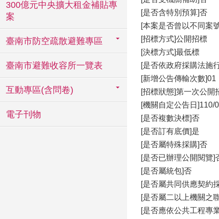
300億元中央擴大租金補貼專
[是否含特別預算]否
案
[本案是否曾以不同案
[招標方式]公開招標
臺南市防空疏散避難專區
[決標方式]最低標
臺南市避難收容所一覽表
[是否依政府採購法施行
[新增公告傳輸次數]01
互動專區(含問卷)
[招標狀態]第一次公開
[機關自定公告日]110/04
電子刊物
[是否複數決標]否
[是否訂有底價]是
[是否屬特殊採購]否
[是否已辦理公開閱覽]
[是否屬統包]否
[是否屬共同供應契約採
[是否屬二以上機關之聯
[是否應依公共工程專