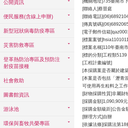
[機關地址]735臺南市
公開資訊
[聯絡人]蔡晉庭
便民服務(含線上申辦)
[聯絡電話](06)68921
[傳真號碼](06)689206
新型冠狀病毒防疫專區
[電子郵件信箱]qaz0001@m
[標案案號]hsia110101
災害防救專區
[標案名稱]110年臺
[標的分類]工程類5139
登革熱防治專區及預防注
[工程計畫編號]
射疫苗接種
[本採購案是否屬於建
[本案是否包括「瀝青
社會救助
可使用再生粒料之工作
[財物採購性質]非屬
圖書館資訊
[採購金額]1,090,909元
游泳池
[採購金額級距]公告
[辦理方式]自辦
環保與畜牧共榮專區
[依據法條]採購法第18