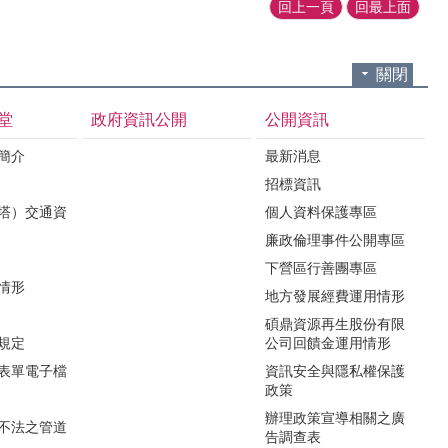
回上一頁
回最上面
關閉
堂
政府資訊公開
公開資訊
境簡介
最新消息
招標資訊
（塔）交通資
個人資料保護專區
廉政倫理事件公開專區
下營區行善團專區
用情形
地方發展經費運用情形
碩鼎資源再生股份有限
令規定
公司回饋金運用情形
關表單電子檔
資訊安全與隱私權保護
政策
辦理政策宣導相關之廣
瀆不法之管道
告調查表