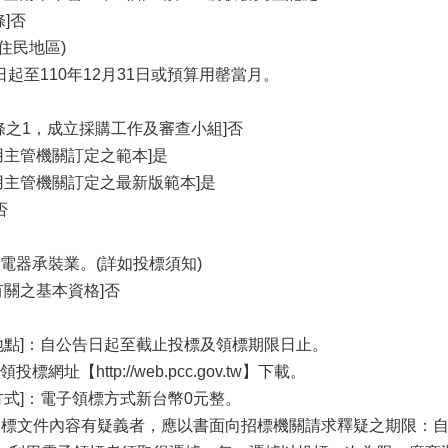
]否
住民地區)
日起至110年12月31日或預算用罄當月。
條之1，成立採購工作及審查小組]否
用主管機關訂定之範本]是
用主管機關訂定之最新版範本]是
否
電器承裝業。(詳如投標須知)
有關之基本資格]否
地點]：自公告日起至截止投標及領標期限日止。
址【http://web.pcc.gov.tw】下載。
方式]：電子領標方式新台幣0元整。
對招標文件內容有疑義者，應以書面向招標機關請求釋疑之期限：