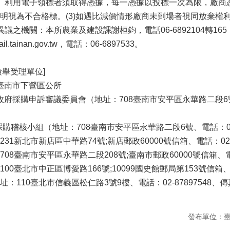
）利用電子領標者須取得憑據，每一憑據以投標一次為限，廠商
明視為不合格標。(3)如遇比減價情形廠商未到場者視同放棄權
議之機關：本所農業及建設課謝桓鈞，電話06-6892104轉165
.tainan.gov.tw，電話：06-6897533。
檢舉受理單位]
]臺南市下營區公所
府採購申訴審議委員會（地址：708臺南市安平區永華路二段6號、電話：
稽核小組（地址：708臺南市安平區永華路二段6號、電話：06-299
1新北市新店區中華路74號;新店郵政60000號信箱、電話：02-291
8臺南市安平區永華路二段208號;臺南市郵政60000號信箱、電話：
0臺北市中正區博愛路166號;10099國史館郵局第153號信箱、電話：
110臺北市信義區松仁路3號9樓、電話：02-87897548、傳真：0
發布單位：