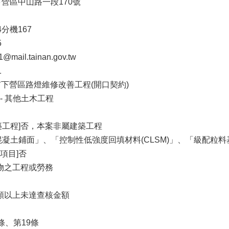
下營區中山路一段170號
04分機167
5
ail.tainan.gov.tw
1
南市下營區路燈維修改善工程(開口契約)
 - 其他土木工程
築工程]否，本案非屬建築工程
混凝土鋪面」、「控制性低強度回填材料(CLSM)」、「級配
項目]否
財物之工程或勞務
金額以上未達查核金額
條、第19條