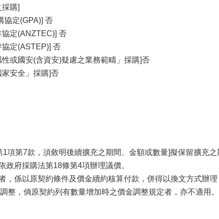
採購]
定(GPA)] 否
定(ANZTEC)] 否
定(ASTEP)] 否
感性或國安(含資安)疑慮之業務範疇」採購]否
國家安全」採購]否
條第1項第7款，須敘明後續擴充之期間、金額或數量]擬保留擴充之
將依政府採購法第18條第4項辦理議價。
目者，係以原契約條件及價金續約核算付款，併得以換文方式辦
調整，倘原契約列有數量增加時之價金調整規定者，亦不適用。