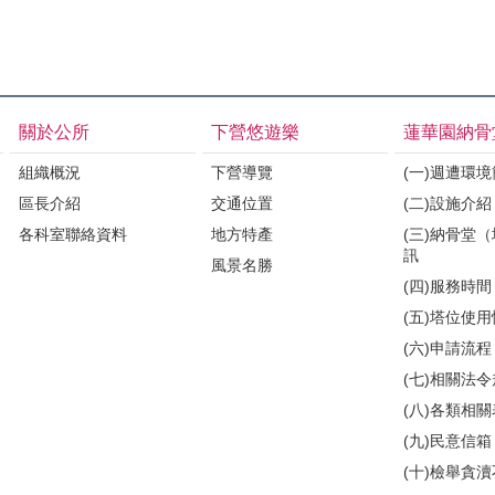
關於公所
下營悠遊樂
蓮華園納骨
組織概況
下營導覽
(一)週遭環
區長介紹
交通位置
(二)設施介紹
各科室聯絡資料
地方特產
(三)納骨堂
訊
風景名勝
(四)服務時間
(五)塔位使
(六)申請流程
(七)相關法
(八)各類相
(九)民意信箱
(十)檢舉貪