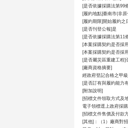
[是否依據採購法第99條
[履約地點]臺南市(非原
[履約期限]開始履約之
[是否刊登公報]是
[是否依據採購法第11
[本案採購契約是否採
[本案採購契約是否採
[是否屬災區重建工程]
[廠商資格摘要]
經政府登記合格之甲級
[是否訂有與履約能力
[附加說明]
[招標文件領取方式及
電子領標逕上政府採購領投標網
[招標文件售價及付款
[其他]：（1）廠商