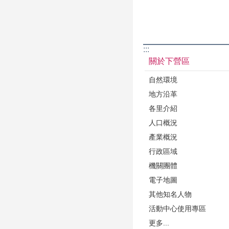
:::
關於下營區
自然環境
地方沿革
各里介紹
人口概況
產業概況
行政區域
機關團體
電子地圖
其他知名人物
活動中心使用專區
更多...