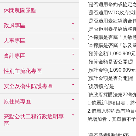
[是否適用條約或協定之
休閒農園景點
[是否適用WTO政府採購協
[是否適用臺紐經濟合作協
政風專區
[是否適用臺星經濟夥伴協
[本採購是否屬「具敏
人事專區
[本採購是否屬「涉及
[預算金額]1,090,909元
會計專區
[預算金額是否公開]是
[預計金額]1,090,909元
性別主流化專區
[預計金額是否公開]是
安全及衛生防護專區
[後續擴充]是
[依政府採購法第22
原住民專區
1.倘屬新增項目者，
2.倘屬原契約既有項
亮點公共工程行政透明專
所增加者，其單價不予
區
[是否受機關補助]否