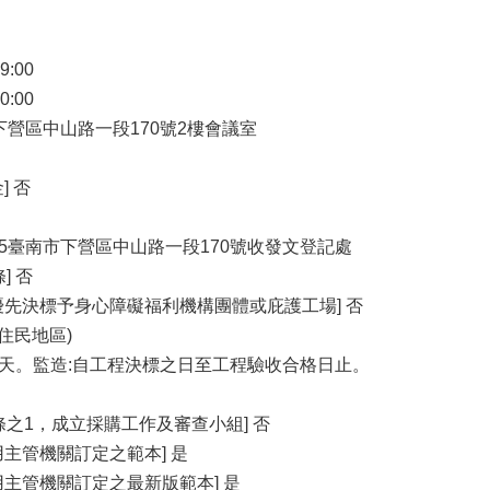
9:00
0:00
市下營區中山路一段170號2樓會議室
] 否
735臺南市下營區中山路一段170號收發文登記處
] 否
優先決標予身心障礙福利機構團體或庇護工場] 否
住民地區)
日曆天。監造:自工程決標之日至工程驗收合格日止。
條之1，成立採購工作及審查小組] 否
主管機關訂定之範本] 是
用主管機關訂定之最新版範本] 是