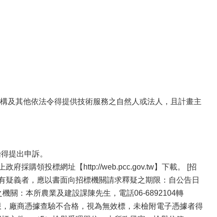
構及其他依法令得提供技術服務之自然人或法人，且計畫主
始得提出申訴。
標網址【http://web.pcc.gov.tw】下載。 [招
內容有疑義者，應以書面向招標機關請求釋疑之期限：自公告日
關：本所農業及建設課陳先生，電話06-6892104轉
次為限，廠商憑據查驗不合格，視為無效標，未檢附電子憑據者得