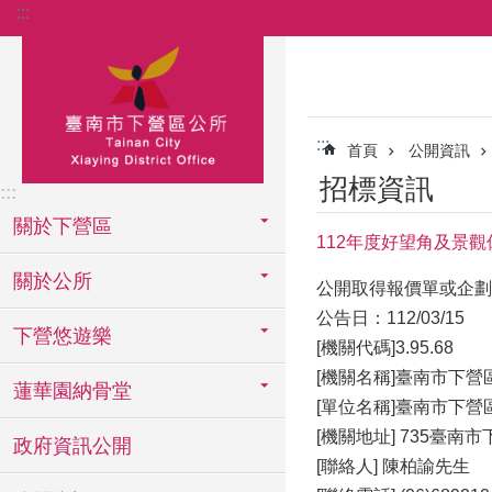
:::
跳到主要內容區塊
:::
首頁
公開資訊
招標資訊
:::
關於下營區
112年度好望角及景
關於公所
公開取得報價單或企劃
公告日：112/03/15
下營悠遊樂
[機關代碼]3.95.68
[機關名稱]臺南市下營
蓮華園納骨堂
[單位名稱]臺南市下營
[機關地址] 735臺南
政府資訊公開
[聯絡人] 陳柏諭先生