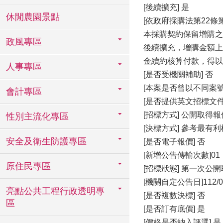
[後續擴充] 是
休閒農園景點
[依政府採購法第22條
本採購契約保留增購之
政風專區
後續擴充，增購金額上
金續約核算付款，得以
人事專區
[是否受機關補助] 否
[本案是否曾以不同案號
會計專區
[是否提供英文招標文件
[招標方式] 公開取得
性別主流化專區
[決標方式] 參考最有
安全及衛生防護專區
[是否電子報價] 否
[新增公告傳輸次數]01
原住民專區
[招標狀態] 第一次公
[機關自定公告日]112/03
亮點公共工程行政透明專
[是否複數決標] 否
區
[是否訂有底價] 是
[價格是否納入評選] 是