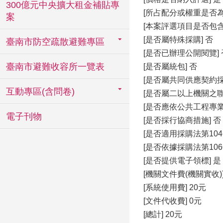
300億元中央擴大租金補貼專
[所占配分或權重是否為2
案
[本案評選項目是否包含
[是否屬特殊採購] 否
臺南市防空疏散避難專區
[是否已辦理公開閱覽] 
臺南市避難收容所一覽表
[是否屬統包] 否
[是否屬共同供應契約採
互動專區(含問卷)
[是否屬二以上機關之聯
[是否應依公共工程專
電子刊物
[是否採行協商措施] 否
[是否適用採購法第104
[是否依據採購法第106
[是否提供電子領標] 是
[機關文件費(機關實收)]
[系統使用費] 20元
[文件代收費] 0元
[總計] 20元