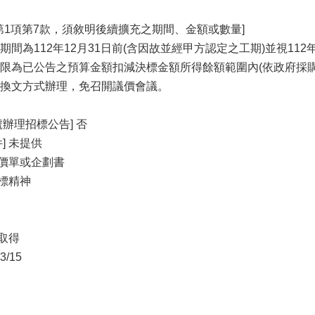
第1項第7款，須敘明後續擴充之期間、金額或數量]
期間為112年12月31日前(含因故並經甲方認定之工期)並視1
限為已公告之預算金額扣減決標金額所得餘額範圍內(依政府採購
換文方式辦理，免召開議價會議。
辦理招標公告] 否
] 未提供
報價單或企劃書
利標精神
開取得
/15