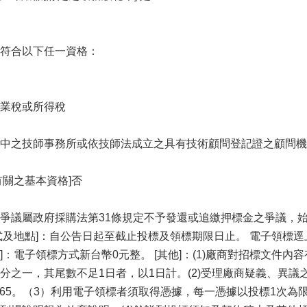
符合以下任一資格：
業稅或所得稅
中之技師事務所或依技師法成立之具有技術顧問登記證之顧問機
有關之基本資格]否
爭議屬政府採購法第31條規定不予發還或追繳押標金之爭議，
地點]：自公告日起至截止投標及領標期限日止。 電子領標逕上政府採購領投
]：電子領標方式新台幣0元整。 [其他]：(1)廠商對招標文件
之一，其尾數不足1日者，以1日計。(2)受理廠商疑義、異議之機
892065。（3）利用電子領標者須取得憑據，每一憑據以投標1