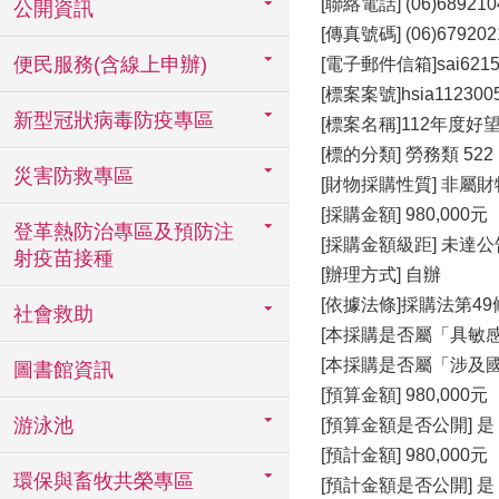
[聯絡電話] (06)689210
公開資訊
[傳真號碼] (06)679202
便民服務(含線上申辦)
[電子郵件信箱]sai6215@m
[標案案號]hsia112300
新型冠狀病毒防疫專區
[標案名稱]112年度
[標的分類] 勞務類 52
災害防救專區
[財物採購性質] 非屬
[採購金額] 980,000元
登革熱防治專區及預防注
[採購金額級距] 未達
射疫苗接種
[辦理方式] 自辦
[依據法條]採購法第49
社會救助
[本採購是否屬「具敏感
[本採購是否屬「涉及國
圖書館資訊
[預算金額] 980,000元
游泳池
[預算金額是否公開] 是
[預計金額] 980,000元
環保與畜牧共榮專區
[預計金額是否公開] 是