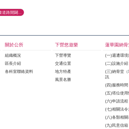
道路開闢...
關於公所
下營悠遊樂
蓮華園納骨
組織概況
下營導覽
(一)週遭環
區長介紹
交通位置
(二)設施介紹
各科室聯絡資料
地方特產
(三)納骨堂
訊
風景名勝
(四)服務時間
(五)塔位使
(六)申請流程
(七)相關法
(八)各類相
(九)民意信箱