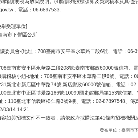
到場說明視為放棄說明。(4)餘詳列投標須知及契約稿本及其他
nan.gov.tw，電話：06-6897533。
檢舉受理單位]
]臺南市下營區公所
員會-(地址：708臺南市安平區永華路二段6號、電話：06-390l03
08臺南市安平區永華路二段208號;臺南市郵政60000號信箱、電話：0
稽核小組-(地址：708臺南市安平區永華路二段6號、電話：06-2994
1新北市新店區中華路74號;新店郵政60000號信箱、電話：02-2917
0臺北市中正區博愛路166號;10099國史館郵局第153號信箱、電話：0
110臺北市信義區松仁路3號9樓、電話：02-87897548、傳真：0
3/14 14:21
內容如與招標文件不一致者，請依政府採購法第41條向招標機關
發布單位：臺南市