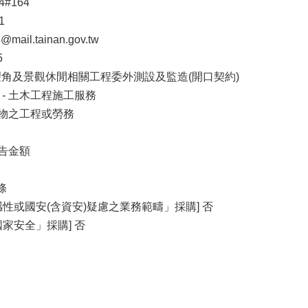
4#164
1
ail.tainan.gov.tw
5
好望角及景觀休閒相關工程委外測設及監造(開口契約)
2 - 土木工程施工服務
財物之工程或勞務
公告金額
條
性或國安(含資安)疑慮之業務範疇」採購] 否
家安全」採購] 否