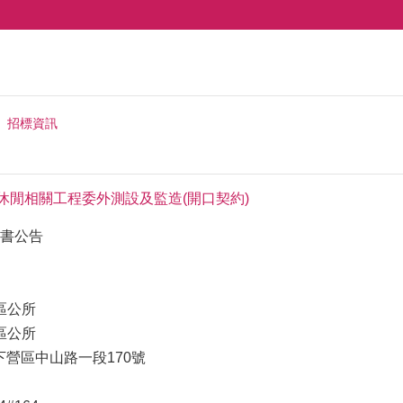
招標資訊
觀休閒相關工程委外測設及監造(開口契約)
書公告
區公所
區公所
市下營區中山路一段170號