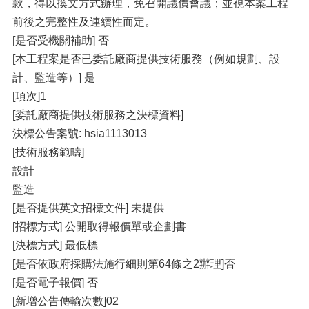
款，得以換文方式辦理，免召開議價會議；並視本案工程
前後之完整性及連續性而定。
[是否受機關補助] 否
[本工程案是否已委託廠商提供技術服務（例如規劃、設
計、監造等）] 是
[項次]1
[委託廠商提供技術服務之決標資料]
決標公告案號: hsia1113013
[技術服務範疇]
設計
監造
[是否提供英文招標文件] 未提供
[招標方式] 公開取得報價單或企劃書
[決標方式] 最低標
[是否依政府採購法施行細則第64條之2辦理]否
[是否電子報價] 否
[新增公告傳輸次數]02