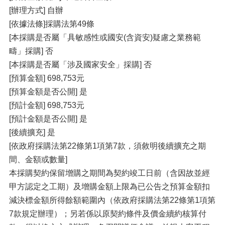
[辦理方式] 自辦
[依據法條]採購法第49條
[本採購是否屬「具敏感性或國安(含資安)疑慮之業務範
疇」採購] 否
[本採購是否屬「涉及國家安全」採購] 否
[預算金額] 698,753元
[預算金額是否公開] 是
[預計金額] 698,753元
[預計金額是否公開] 是
[後續擴充] 是
[依政府採購法第22條第1項第7款，須敘明後續擴充之期
間、金額或數量]
本採購契約保留增購之期間為契約竣工日前（含因故並經
甲方認定之工期）及增購金額上限為已公告之預算金額扣
減決標金額所得餘額範圍內（依政府採購法第22條第1項第
7款規定辦理）；另若係以原契約條件及價金續約核算付