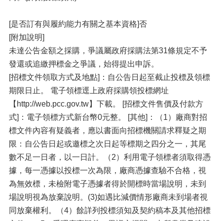
[是否訂有與履約能力有關之基本資格]否
[附加說明]
未達公告金額之採購，爭議屬政府採購法第31條規定不予
發還或追繳押標金之爭議，始得提出申訴。
[招標文件領取方式及地點]：自公告日起至截止投標及領標
期限日止。 電子領標逕上政府採購領投標網址
【http://web.pcc.gov.tw】下載。 [招標文件售價及付款方
式]：電子領標方式新台幣0元整。 [其他]：（1）廠商對招
標文件內容有疑義者，應以書面向招標機關請求釋疑之期
限：自公告日起或邀標之次日起等標期之四分之一，其尾
數不足一日者，以一日計。（2）利用電子領標者須取得憑
據，每一憑據以投標一次為限，廠商憑據查驗不合格，視
為無效標，未檢附電子憑據者得於開標時當場說明，未到
場說明視為放棄說明。(3)如遇比減價情形廠商未到場者視
同放棄權利。（4）餘詳列投標須知及契約稿本及其他招標