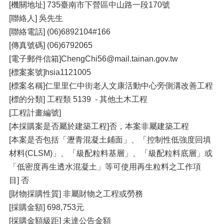
[機關地址] 735臺南市下營區中山路一段170號
[聯絡人] 吳先生
[聯絡電話] (06)6892104#166
[傳真號碼] (06)6792065
[電子郵件信箱]ChengChi56@mail.tainan.gov.tw
[標案案號]hsia1121005
[標案名稱]仁里里仁中街老人文康活動中心旁側溝改善工程
[標的分類] 工程類 5139 - 其他土木工程
[工程計畫編號]
[本採購案是否屬於建築工程]否，本案非屬建築工程
[本案是否包括「瀝青混凝土鋪面」、「控制性低強度回填
材料(CLSM)」、「級配粒料基層」、「級配粒料底層」或
「低密度再生透水混凝土」等可使用再生粒料之工作項
目] 否
[財物採購性質] 非屬財物之工程或勞務
[採購金額] 698,753元
[採購金額級距] 未達公告金額