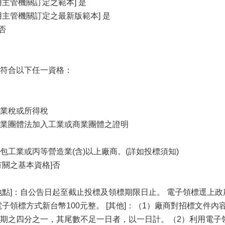
主管機關訂定之範本] 是
用主管機關訂定之最新版範本] 是
否
符合以下任一資格：
業稅或所得稅
業團體法加入工業或商業團體之證明
包工業或丙等營造業(含)以上廠商。(詳如投標須知)
有關之基本資格]否
]：自公告日起至截止投標及領標期限日止。 電子領標逕上政府採購領投標網
電子領標方式新台幣100元整。 [其他]：（1）廠商對招標文
期之四分之一，其尾數不足一日者，以一日計。（2）利用電子