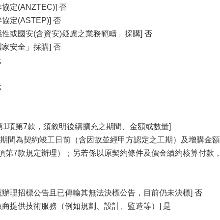
定(ANZTEC)] 否
定(ASTEP)] 否
性或國安(含資安)疑慮之業務範疇」採購] 否
家安全」採購] 否
元
元
第1項第7款，須敘明後續擴充之期間、金額或數量]
期間為契約竣工日前（含因故並經甲方認定之工期）及增購金額
1項第7款規定辦理）；另若係以原契約條件及價金續約核算付款
號辦理招標公告且已傳輸其無法決標公告，目前仍未決標] 否
廠商提供技術服務（例如規劃、設計、監造等）] 是