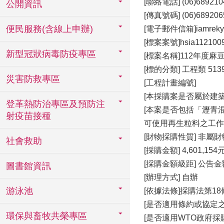
[聯絡電話] (06)689210
公開資訊
[傳真號碼] (06)689206
便民服務(含線上申辦)
[電子郵件信箱]iamreky16
[標案案號]hsia112100
新型冠狀病毒防疫專區
[標案名稱]112年度
[標的分類] 工程類 51
災害防救專區
[工程計畫編號]
[本採購案是否屬於建
登革熱防治專區及預防注
[本案是否包括「瀝青
射疫苗接種
可使用再生粒料之工作項
[財物採購性質] 非屬
社會救助
[採購金額] 4,601,154
[採購金額級距] 公告
圖書館資訊
[辦理方式] 自辦
游泳池
[依據法條]採購法第18
[是否適用條約或協定之
環保與畜牧共榮專區
[是否適用WTO政府採購協