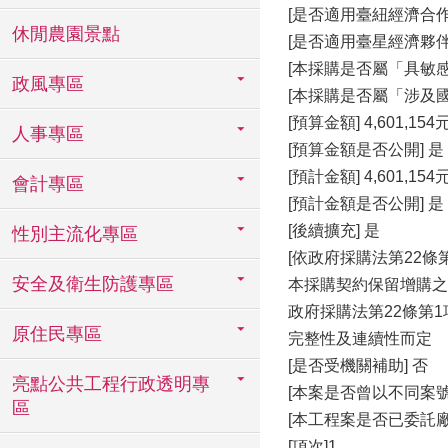
[是否適用臺紐經濟合作協
休閒農園景點
[是否適用臺星經濟夥伴協
[本採購是否屬「具敏感
政風專區
[本採購是否屬「涉及國
[預算金額] 4,601,154
人事專區
[預算金額是否公開] 是
[預計金額] 4,601,154
會計專區
[預計金額是否公開] 是
[後續擴充] 是
性別主流化專區
[依政府採購法第22條
安全及衛生防護專區
本採購契約保留增購之
政府採購法第22條第
原住民專區
完整性及連續性而定
[是否受機關補助] 否
亮點公共工程行政透明專
[本案是否曾以不同案
區
[本工程案是否已委託
[項次]1