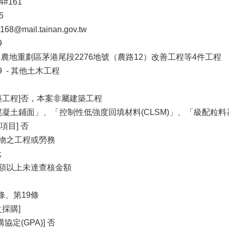
4#161
5
8@mail.tainan.gov.tw
9
麻豆農地重劃區茅港尾段2276地號（農路12）改善工程等4件工程
39 - 其他土木工程
築工程]否，本案非屬建築工程
混凝土鋪面」、「控制性低強度回填材料(CLSM)」、「級配
目] 否
財物之工程或勞務
元
金額以上未達查核金額
條、第19條
採購]
定(GPA)] 否