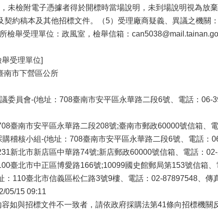
，未檢附電子憑據者得於開標時當場說明，未到場說明視為放棄說
契約稿本及其他招標文件。（5）受理廠商疑義、異議之機關：本所農
本所檢舉受理單位：政風室，檢舉信箱：can5038@mail.tainan.gov
檢舉受理單位]
]臺南市下營區公所
員會-(地址：708臺南市安平區永華路二段6號、電話：06-390l03
08臺南市安平區永華路二段208號;臺南市郵政60000號信箱、電話：0
稽核小組-(地址：708臺南市安平區永華路二段6號、電話：06-2994
1新北市新店區中華路74號;新店郵政60000號信箱、電話：02-2917
0臺北市中正區博愛路166號;10099國史館郵局第153號信箱、電話：0
110臺北市信義區松仁路3號9樓、電話：02-87897548、傳真：0
5/15 09:11
內容如與招標文件不一致者，請依政府採購法第41條向招標機關