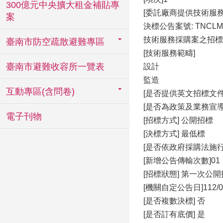
300億元中央擴大租金補貼專
[委託廠商提供技術服
案
決標公告案號: TNCLM1
技術服務採購案之招標機
臺南市防空疏散避難專區
[技術服務範疇]
臺南市避難收容所一覽表
設計
監造
互動專區(含問卷)
[是否提供英文招標文件
[是否為政策及業務宣導
電子刊物
[招標方式] 公開招標
[決標方式] 最低標
[是否依政府採購法施行
[新增公告傳輸次數]01
[招標狀態] 第一次公
[機關自定公告日]112/05
[是否複數決標] 否
[是否訂有底價] 是