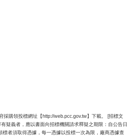
址【http://web.pcc.gov.tw】下載。 [招標文
件內容有疑義者，應以書面向招標機關請求釋疑之期限：自公告日
領標者須取得憑據，每一憑據以投標一次為限，廠商憑據查