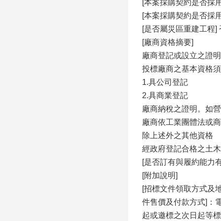
[本案採購契約是否採用
[本案採購契約是否採
[是否屬災區重建工程] 
[廠商資格摘要]
廠商登記或設立之證明
投標廠商之基本資格須
1.具公司登記
2.具商業登記
廠商納稅之證明。如營
廠商依工業團體法或商
除上述外之其他資格
經政府登記合格之土木
[是否訂有與履約能力
[附加說明]
[招標文件領取方式及地點
件售價及付款方式]：
起或邀標之次日起等標