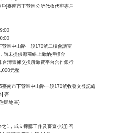
帳戶]臺南市下營區公所代收代辦專戶
9:00
0:00
南市下營區中山路一段170號二樓會議室
 是，尚未提供廠商線上繳納押標金
戶非台灣票據交換所繳費平台合作銀行
,000元整
735臺南市下營區中山路一段170號收發文登記處
] 否
住民地區)
條之1，成立採購工作及審查小組] 否