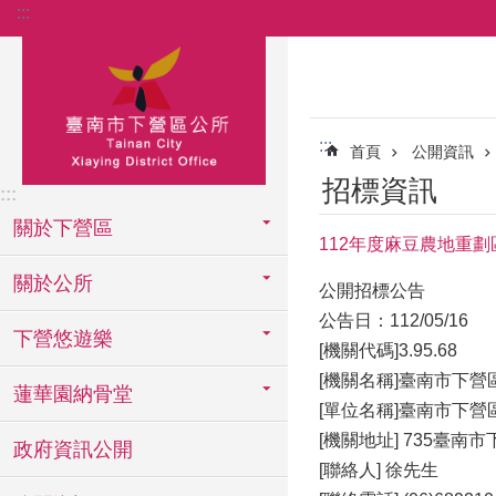
:::
跳到主要內容區塊
:::
首頁
公開資訊
招標資訊
:::
關於下營區
112年度麻豆農地重劃
關於公所
公開招標公告
公告日：112/05/16
下營悠遊樂
[機關代碼]3.95.68
[機關名稱]臺南市下營
蓮華園納骨堂
[單位名稱]臺南市下營
[機關地址] 735臺南
政府資訊公開
[聯絡人] 徐先生