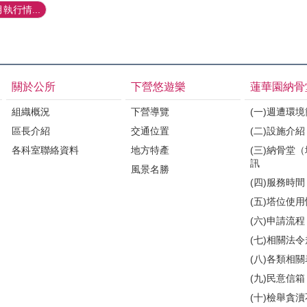
執行情...
關於公所
下營悠遊樂
蓮華園納骨
組織概況
下營導覽
(一)週遭環
區長介紹
交通位置
(二)設施介紹
各科室聯絡資料
地方特產
(三)納骨堂
訊
風景名勝
(四)服務時間
(五)塔位使
(六)申請流程
(七)相關法
(八)各類相
(九)民意信箱
(十)檢舉貪