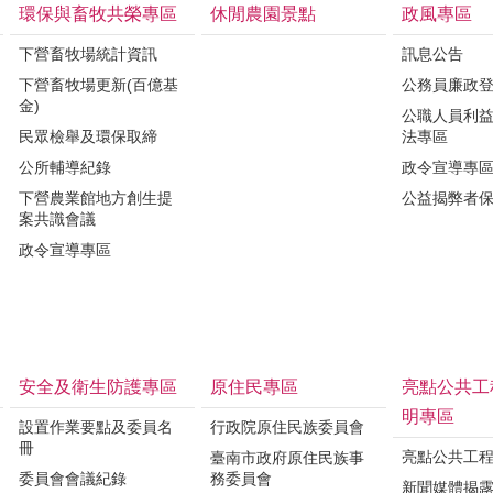
環保與畜牧共榮專區
休閒農園景點
政風專區
下營畜牧場統計資訊
訊息公告
下營畜牧場更新(百億基
公務員廉政
金)
公職人員利
民眾檢舉及環保取締
法專區
公所輔導紀錄
政令宣導專
下營農業館地方創生提
公益揭弊者
案共識會議
政令宣導專區
安全及衛生防護專區
原住民專區
亮點公共工
明專區
設置作業要點及委員名
行政院原住民族委員會
冊
亮點公共工
臺南市政府原住民族事
委員會會議紀錄
務委員會
新聞媒體揭