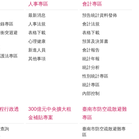
人事專區
會計專區
最新消息
預告統計資料發佈
登錄專區
人事法規
會計法規
益衝突迴避
表格下載
表格下載
心理健康
預算及決算書
區
新進人員
會計報告
保護法專區
其他事項
統計年報
統計分析
性別統計專區
統計專區
內部控制
程行政透
300億元中央擴大租
臺南市防空疏散避難
金補貼專案
專區
程查詢
臺南市防空疏散避難專
區
露