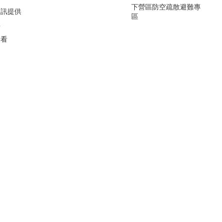
下營區防空疏散避難專
資訊提供
區
要
看看