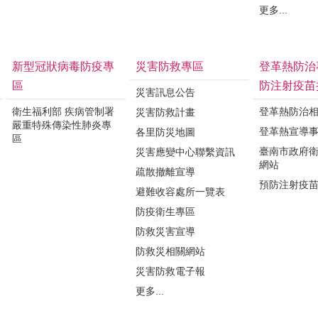
更多...
新型冠狀病毒防疫專
災害防救專區
登革熱防治
區
防注射疫苗
災害訊息公告
衛生福利部 疾病管制署
登革熱防治
災害防救計畫
嚴重特殊傳染性肺炎專
登革熱宣導
各里防災地圖
區
臺南市政府
災害應變中心聯繫資訊
網站
疏散撤離宣導
預防注射疫
避難收容處所一覽表
防疫衛生專區
防救災害宣導
防救災相關網站
災害防救電子報
更多...