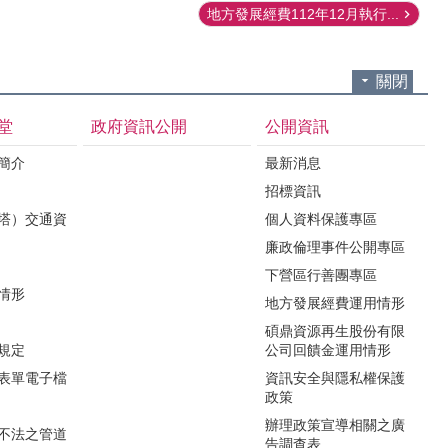
地方發展經費112年12月執行...
關閉
堂
政府資訊公開
公開資訊
境簡介
最新消息
招標資訊
（塔）交通資
個人資料保護專區
廉政倫理事件公開專區
下營區行善團專區
用情形
地方發展經費運用情形
碩鼎資源再生股份有限
令規定
公司回饋金運用情形
關表單電子檔
資訊安全與隱私權保護
政策
辦理政策宣導相關之廣
瀆不法之管道
告調查表