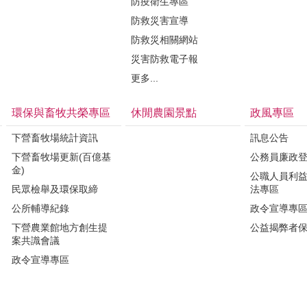
防疫衛生專區
防救災害宣導
防救災相關網站
災害防救電子報
更多...
環保與畜牧共榮專區
休閒農園景點
政風專區
下營畜牧場統計資訊
訊息公告
下營畜牧場更新(百億基
公務員廉政
金)
公職人員利
民眾檢舉及環保取締
法專區
公所輔導紀錄
政令宣導專
下營農業館地方創生提
公益揭弊者
案共識會議
政令宣導專區