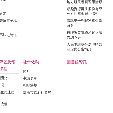
地方發展經費運用情形
碩鼎資源再生股份有限
令規定
公司回饋金運用情形
關表單電子檔
資訊安全與隱私權保護
政策
辦理政策宣導相關之廣
瀆不法之管道
告調查表
人民申請案件處理時效
制定與公告情形
專區及預
社會救助
圖書館資訊
接種
簡介
相關公告
申請表單
事項
相關法規
衛生局連結
臺南市政府社會局
苗接種