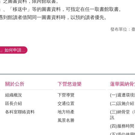
架」之圖書資料，限跨館取書。
出」、「移送中」等的圖書資料，可指定在任一取書館取書。
如遇到館讀者借閱同一圖書資料時，以預約讀者優先。
發布單位：
如何申請...
關於公所
下營悠遊樂
蓮華園納骨
組織概況
下營導覽
(一)週遭環
區長介紹
交通位置
(二)設施介紹
各科室聯絡資料
地方特產
(三)納骨堂
訊
風景名勝
(四)服務時間
(五)塔位使