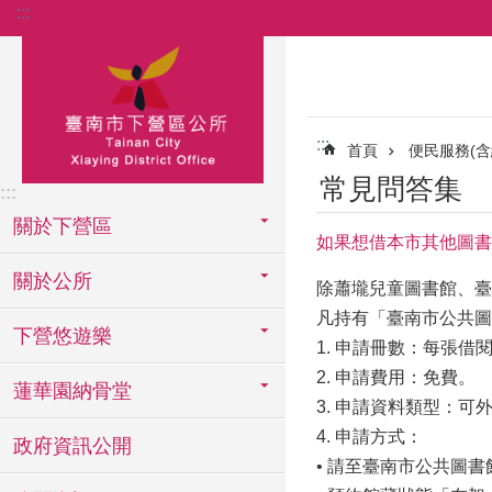
:::
跳到主要內容區塊
:::
首頁
便民服務(含
常見問答集
:::
關於下營區
如果想借本市其他圖書
關於公所
除蕭壠兒童圖書館、臺
凡持有「臺南市公共圖
下營悠遊樂
1. 申請冊數：每張借
2. 申請費用：免費。
蓮華園納骨堂
3. 申請資料類型：可
4. 申請方式：
政府資訊公開
• 請至臺南市公共圖書館館藏