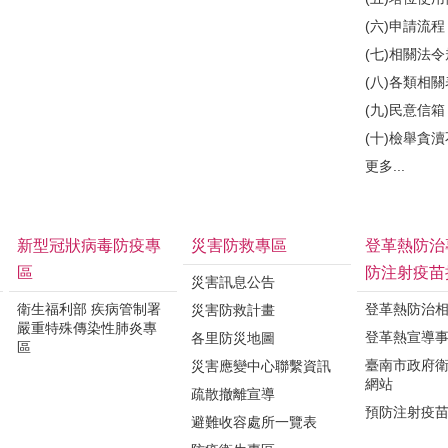
(六)申請流程
(七)相關法
(八)各類相
(九)民意信箱
(十)檢舉貪
更多...
新型冠狀病毒防疫專
災害防救專區
登革熱防治
區
防注射疫苗
災害訊息公告
衛生福利部 疾病管制署
登革熱防治
災害防救計畫
嚴重特殊傳染性肺炎專
登革熱宣導
各里防災地圖
區
臺南市政府
災害應變中心聯繫資訊
網站
疏散撤離宣導
預防注射疫
避難收容處所一覽表