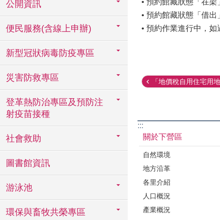
• 預約館藏狀態「在
公開資訊
• 預約館藏狀態「借
便民服務(含線上申辦)
• 預約作業進行中，
新型冠狀病毒防疫專區
災害防救專區
「地價稅自用住宅用地」
登革熱防治專區及預防注
射疫苗接種
:::
關於下營區
社會救助
自然環境
圖書館資訊
地方沿革
各里介紹
游泳池
人口概況
產業概況
環保與畜牧共榮專區