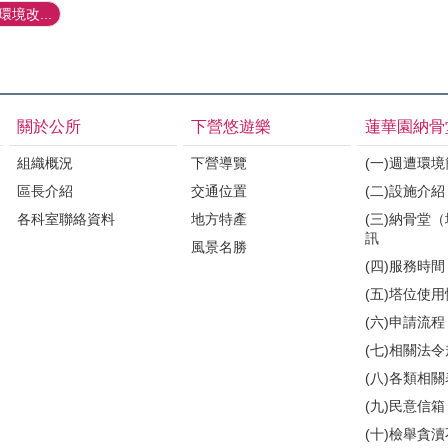
境改...
關於公所
下營悠遊樂
蓮華園納骨
組織概況
下營導覽
(一)週遭環
區長介紹
交通位置
(二)設施介紹
各科室聯絡資料
地方特產
(三)納骨堂
訊
風景名勝
(四)服務時間
(五)塔位使
(六)申請流程
(七)相關法
(八)各類相
(九)民意信箱
(十)檢舉貪