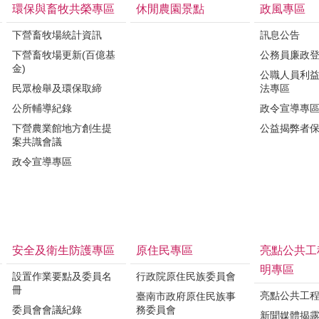
環保與畜牧共榮專區
休閒農園景點
政風專區
下營畜牧場統計資訊
訊息公告
下營畜牧場更新(百億基
公務員廉政
金)
公職人員利
民眾檢舉及環保取締
法專區
公所輔導紀錄
政令宣導專
下營農業館地方創生提
公益揭弊者
案共識會議
政令宣導專區
安全及衛生防護專區
原住民專區
亮點公共工
明專區
設置作業要點及委員名
行政院原住民族委員會
冊
亮點公共工
臺南市政府原住民族事
委員會會議紀錄
務委員會
新聞媒體揭