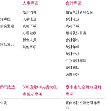
人事專區
會計專區
最新消息
預告統計資料發佈
登錄專區
人事法規
會計法規
益衝突迴避
表格下載
表格下載
心理健康
預算及決算書
區
新進人員
會計報告
保護法專區
其他事項
統計年報
統計分析
性別統計專區
統計專區
內部控制
程行政透
300億元中央擴大租
臺南市防空疏散避難
金補貼專案
專區
程查詢
臺南市防空疏散避難專
區
露