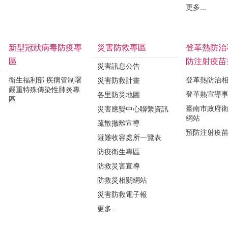
更多...
新型冠狀病毒防疫專
災害防救專區
登革熱防治
區
防注射疫苗
災害訊息公告
衛生福利部 疾病管制署
登革熱防治
災害防救計畫
嚴重特殊傳染性肺炎專
登革熱宣導
各里防災地圖
區
臺南市政府
災害應變中心聯繫資訊
網站
疏散撤離宣導
預防注射疫
避難收容處所一覽表
防疫衛生專區
防救災害宣導
防救災相關網站
災害防救電子報
更多...