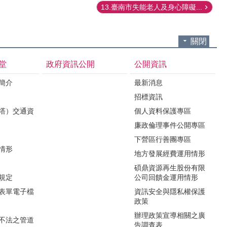
13.臺南市失能老人及身心障礙...
關閉
堂
政府資訊公開
公開資訊
境簡介
最新消息
招標資訊
（塔）交通資
個人資料保護專區
廉政倫理事件公開專區
下營區行善團專區
用情形
地方發展經費運用情形
碩鼎資源再生股份有限
令規定
公司回饋金運用情形
關表單電子檔
資訊安全與隱私權保護
政策
辦理政策宣導相關之廣
瀆不法之管道
告調查表