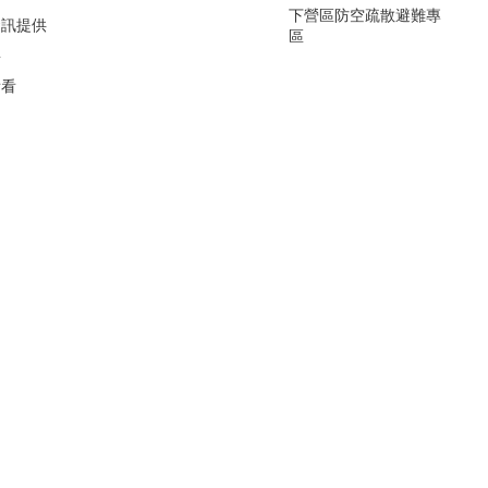
下營區防空疏散避難專
資訊提供
區
要
看看