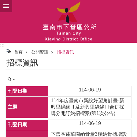
跳到主要內容區塊
:::
:::
首頁
公開資訊
招標資訊
招標資訊
114-06-19
114年度臺南市新設好望角計畫-新
興里綠緣Ⅱ及新興里綠緣Ⅲ合併採
購分開訂約招標案(第1次公告)
114-06-19
下營區蓮華園納骨堂3樓納骨櫃增設