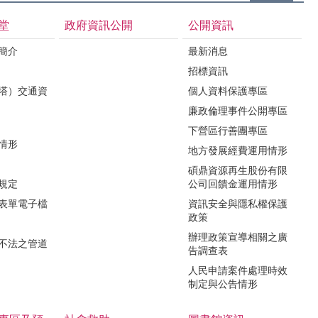
堂
政府資訊公開
公開資訊
境簡介
最新消息
招標資訊
（塔）交通資
個人資料保護專區
廉政倫理事件公開專區
下營區行善團專區
用情形
地方發展經費運用情形
碩鼎資源再生股份有限
令規定
公司回饋金運用情形
關表單電子檔
資訊安全與隱私權保護
政策
辦理政策宣導相關之廣
瀆不法之管道
告調查表
人民申請案件處理時效
制定與公告情形