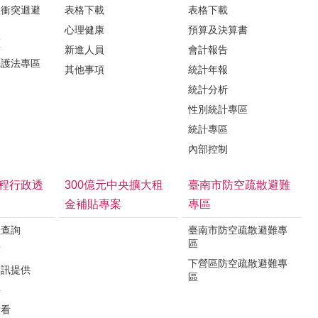
益衝突迴避
表格下載
表格下載
心理健康
預算及決算書
區
新進人員
會計報告
保護法專區
其他事項
統計年報
統計分析
性別統計專區
統計專區
內部控制
程行政透
300億元中央擴大租
臺南市防空疏散避難
金補貼專案
專區
程查詢
臺南市防空疏散避難專
區
露
下營區防空疏散避難專
資訊提供
區
要
看看