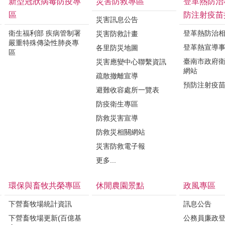
新型冠狀病毒防疫專
災害防救專區
登革熱防治
區
防注射疫苗
災害訊息公告
衛生福利部 疾病管制署
登革熱防治
災害防救計畫
嚴重特殊傳染性肺炎專
登革熱宣導
各里防災地圖
區
臺南市政府
災害應變中心聯繫資訊
網站
疏散撤離宣導
預防注射疫
避難收容處所一覽表
防疫衛生專區
防救災害宣導
防救災相關網站
災害防救電子報
更多...
環保與畜牧共榮專區
休閒農園景點
政風專區
下營畜牧場統計資訊
訊息公告
下營畜牧場更新(百億基
公務員廉政