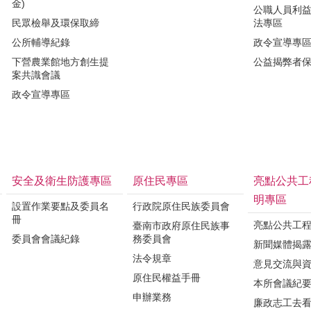
金)
公職人員利
民眾檢舉及環保取締
法專區
公所輔導紀錄
政令宣導專
下營農業館地方創生提
公益揭弊者
案共識會議
政令宣導專區
安全及衛生防護專區
原住民專區
亮點公共工
明專區
設置作業要點及委員名
行政院原住民族委員會
冊
亮點公共工
臺南市政府原住民族事
委員會會議紀錄
務委員會
新聞媒體揭
法令規章
意見交流與
原住民權益手冊
本所會議紀
申辦業務
廉政志工去