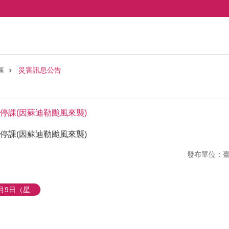
區
災害訊息公告
班停課(因蘇迪勒颱風來襲)
班停課(因蘇迪勒颱風來襲)
發布單位：
9日（星...