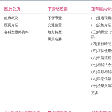
關於公所
下營悠遊樂
蓮華園納骨
組織概況
下營導覽
(一)週遭環
區長介紹
交通位置
(二)設施介紹
各科室聯絡資料
地方特產
(三)納骨堂
訊
風景名勝
(四)服務時間
(五)塔位使
(六)申請流程
(七)相關法
(八)各類相
(九)民意信箱
(十)檢舉貪
更多...