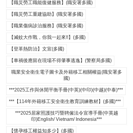
【職災勞工職能復健服務】(職安署多國)
【職災勞工重建協助】(職安署多國)
【職業傷病診治服務】(職安署多國)
【滅蚊大作戰，你我一起來!!】(多國)
【登革熱防治】文宣(多國)
【車禍後應留在現場不得肇事逃逸】(警察局多國)
職業安全衛生電子圖卡及外籍移工相關權益(職安署多
國)
***2025工作與休閒平衡手冊(中英)(中印)(中越)(中泰)***
***【114年外籍移工安全衛生教育訓練教材】(多國)***
***2025居家照護技巧暨聘僱法令宣導手冊(中英越
印)English/ Vietnam/ Indonesia***
【懷孕移工權益知多少】(多國)