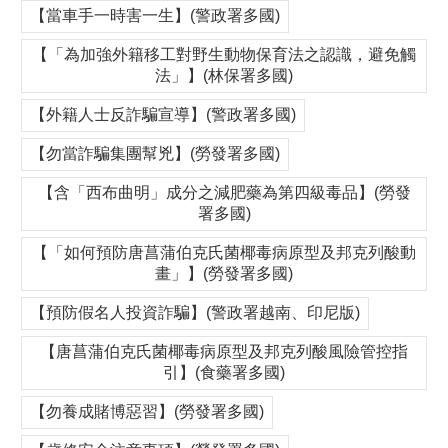
【當車手一時害一生】(警政署多國)
【「為加強外籍移工對野生動物保育法之認識，避免觸
法」】(林保署多國)
【外籍人士反詐騙宣導】(警政署多國)
【勿當詐騙集團幫兇】(勞發署多國)
【含「西布曲明」成分之減肥藥為第四級毒品】(勞發
署多國)
【「如何預防唐菖蒲伯克氏菌椰毒病原型及邦克列酸動
畫」】(勞發署多國)
【預防假名人投資詐騙】(警政署越南、印尼版)
【唐菖蒲伯克氏菌椰毒病原型及邦克列酸風險管控指
引】(食藥署多國)
【勿養成賭博惡習】(勞發署多國)