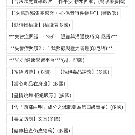
【合法匯兌宣導影片 工作平安 薪水回家】(警政署多國)
【"勿當詐騙集團幫兇 小心保管證件帳戶"】(警政署)
【動植物檢疫】(檢疫署多國)
***失智症照護1：簡介、照顧與溝通技巧(印尼語)***
***失智症照護2：自我照顧與壓力管理(印尼語)***
****心理健康學習平台****(越、印版)
【拒絕賭博】(多國)
【拒絕毒品誘惑】(多國)
【當心毒品在身邊】(多國)
【盡情跳舞 拒絕吸毒】(多國)
【含「西部曲明」成分之減肥藥為第四級毒品】(多國)
【毒品防制】文宣(多國)
【健康檢查仍應給薪】(多國)