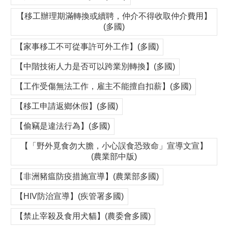
【移工辦理期滿轉換或續聘，仲介不得收取仲介費用】
(多國)
【家事移工不可從事許可外工作】(多國)
【中階技術人力是否可以跨業別轉換】(多國)
【工作受傷無法工作，雇主不能擅自扣薪】(多國)
【移工申請返鄉休假】(多國)
【偷竊是違法行為】(多國)
【「野外覓食勿大膽，小心誤食恐致命」宣導文宣】
(農業部中版)
【非洲豬瘟防疫措施宣導】(農業部多國)
【HIV防治宣導】(疾管署多國)
【禁止宰殺及食用犬貓】(農委會多國)