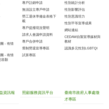
生
專戶註銷申請
性別統計分析
無須設立專戶申請
性別影響評估
心
勞工退休準備金表格下
性別意識培力
載
性別平等宣導成果
專戶提撥現況聲明
網站連結
請求人會議申請資料
CEDAW自製宣導媒材與
專戶合併申請
教材
 - 有情
舊制勞退宣導專區
認識多元性別LGBTQI
 - 有情
試算專區
亮容顏
益資訊報
照顧服務資訊平台
臺南市政府人事處徵
才專區