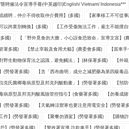
聘僱法令宣導手冊(中英越印)English/ Vietnam/ Indonesia***
或續聘，仲介不得收取仲介費用】(多國)
【家事移工不可從事
可以跨業別轉換】(多國)
【工作受傷無法工作，雇主不能擅自扣
多國)
【「野外覓食勿大膽，小心誤食恐致命」宣導文宣】(農
管署多國)
【禁止宰殺及食用犬貓】(農委會多國)
【當車手
對野生動物保育法之認識，避免觸法」】(林保署多國)
【外籍
(勞發署多國)
【含「西布曲明」成分之減肥藥為第四級毒品】
伯克氏菌椰毒病原型及邦克列酸動畫」】(勞發署多國)
【預防
毒病原型及邦克列酸風險管控指引】(食藥署多國)
【勿養成賭
(勞發署多國)
【天氣轉涼禦寒也要注意用電安全】(勞發署多
工作】(勞發署多國)
【聚餐勿酒駕】(勞發署多國)
【購物詐
戶】(勞發署多國)
【警政署宣導 詐欺車手】(勞發署多國)