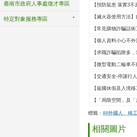
臺南市政府人事處徵才專區
【預防鼠患 落實3不
【滅火器使用方法】(
特定對象服務專區
【常見購物詐騙話術】
【個人資料小心不外洩
【求職詐騙陷阱多，
【微型電動二輪車不能
【交通安全-停讓行人
【返國休假及入境移
【「局限空間」及「
標籤：
##外國人、移
相關圖片