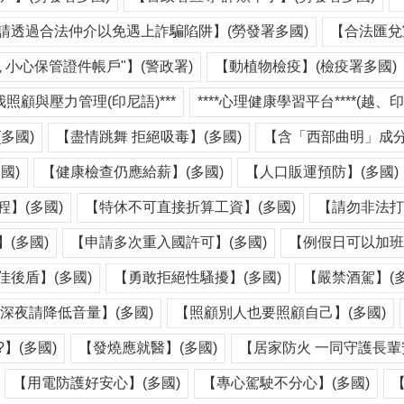
請透過合法仲介以免遇上詐騙陷阱】(勞發署多國)
【合法匯兌
 小心保管證件帳戶"】(警政署)
【動植物檢疫】(檢疫署多國)
我照顧與壓力管理(印尼語)***
****心理健康學習平台****(越、印
多國)
【盡情跳舞 拒絕吸毒】(多國)
【含「西部曲明」成分
國)
【健康檢查仍應給薪】(多國)
【人口販運預防】(多國)
】(多國)
【特休不可直接折算工資】(多國)
【請勿非法打
(多國)
【申請多次重入國許可】(多國)
【例假日可以加班
後盾】(多國)
【勇敢拒絕性騷擾】(多國)
【嚴禁酒駕】(多
深夜請降低音量】(多國)
【照顧別人也要照顧自己】(多國)
】(多國)
【發燒應就醫】(多國)
【居家防火 一同守護長輩
【用電防護好安心】(多國)
【專心駕駛不分心】(多國)