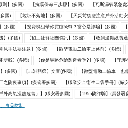
原則】(多國)
【抗震保命三步驟】(多國)
【瓦斯漏氣緊急處理
多國)
【垃圾不落地】(多國)
【天災前後應注意戶外活動安全
(多國)
【投資群組帶你買虛擬幣？當心是詐騙】(多國)
【
】(多國)
【招工社群社團資訊】(多國)
【收到逾期繳費通
常見手法要注意】(多國)
【微型電動二輪車上路前】(多國)
雙載】(多國)
【你是馬路危險製造者嗎?】(多國)
【守護
】(多國)
【非洲豬瘟】文宣(多國)
【微型電動二輪車，也需
工之防疫事項】(疾管署多國)
【職業安全衛生口袋手冊】(職安
戶外高氣溫熱危害」】(職安署多國)
【1955防詐騙】(勞發署
工、毒品防制