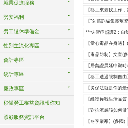
就業促進服務
【移工來臺找工作，
勞安福利
【"勿當詐騙集團幫兇
勞工退休準備金
***失智症照護2：自
【當心毒品在身邊】(
性別主流化專區
【毒品防制】文宣(多
會計專區
【居留證展延申辦時程
統計專區
【移工遭遇限制自由】
【災保法就是你的最佳
廉政專區
【維護你我生活品質 
秒懂勞工權益資訊報你知
【對抗流感該如何做?
照顧服務資訊平台
【冬季嚴寒】(多國)