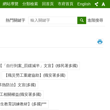
網站導覽
分類檢索
回首頁
市府首頁
English
搜尋
熱門關鍵字
進階搜尋
【「自行到案_罰鍰減半」文宣】(移民署多國)
【職災勞工重建協助】(職安署多國)
革熱防治】文宣(多國)
工相關權益(職安署多國)
衛生教育訓練教材】(多國)***