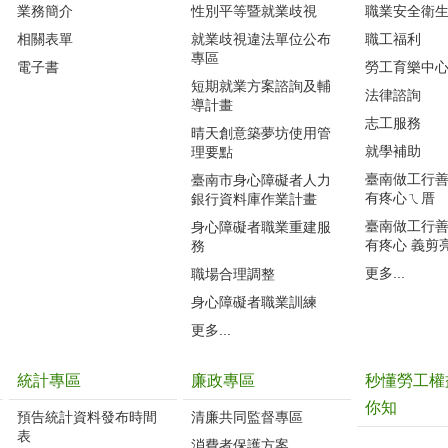
業務簡介
性別平等暨就業歧視
職業安全衛
相關表單
就業歧視違法單位公布
職工福利
專區
電子書
勞工育樂中
短期就業方案諮詢及輔
法律諮詢
導計畫
志工服務
晴天創意築夢坊使用管
就學補助
理要點
臺南做工行善團
臺南市身心障礙者人力
有疼心ㄟ厝
銀行資料庫作業計畫
臺南做工行善團
身心障礙者職業重建服
有疼心 義剪
務
更多...
職場合理調整
身心障礙者職業訓練
更多...
統計專區
廉政專區
秒懂勞工權
你知
預告統計資料發布時間
清廉共同監督專區
表
消費者保護方案