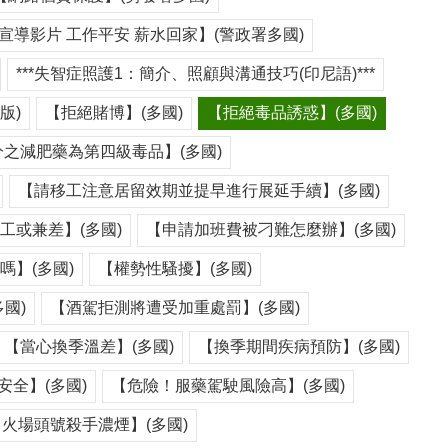
宣導影片 工作平安 薪水回家】(警政署多國)
***失智症照護1：簡介、照顧與溝通技巧(印尼語)***
版)
【拒絕賭博】(多國)
【拒絕毒品誘惑】(多國)
之減肥藥為第四級毒品】(多國)
【請移工注意居留效期並提早進行展延手續】(多國)
工或兼差】(多國)
【申請加班費被刁難怎麼辦】(多國)
嗎】(多國)
【權勢性騷擾】(多國)
國)
【酒駕拒測將遭受加重處罰】(多國)
【當心換季溫差】(多國)
【換季期間疾病預防】(多國)
安全】(多國)
【危險！服藥駕駛風險高】(多國)
【火場頭號殺手濃煙】(多國)