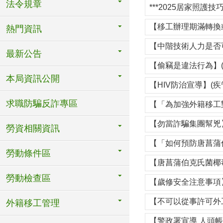
法令規章
***2025居家照護技巧暨
【移工辦理期滿轉換
熱門資訊
【中階技術人力是否
最新公告
【偷竊是違法行為】(
本局資訊公開
【HIV防治宣導】(疾
求職防騙反詐專區
【「為加強外籍移工
【勿當詐騙集團幫兇】
勞資相關資訊
【「如何預防唐菖蒲
勞動條件區
【唐菖蒲伯克氏菌椰
勞動檢查區
【歲修安全注意事項】
【不可以從事許可外
外籍移工管理
【警政署宣導 人頭帳