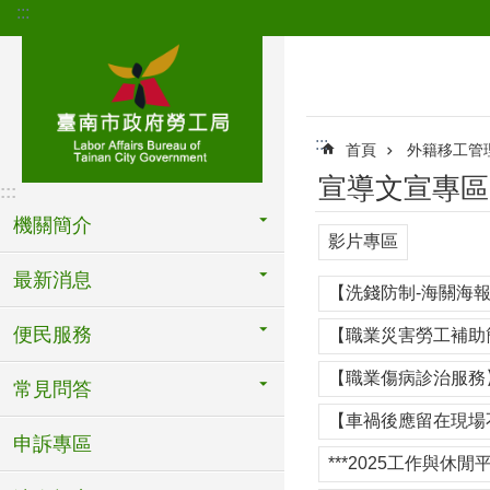
:::
跳到主要內容區塊
:::
首頁
外籍移工管
宣導文宣專區
:::
機關簡介
影片專區
最新消息
【洗錢防制-海關海報
便民服務
【職業災害勞工補助
【職業傷病診治服務】
常見問答
【車禍後應留在現場
申訴專區
***2025工作與休閒平