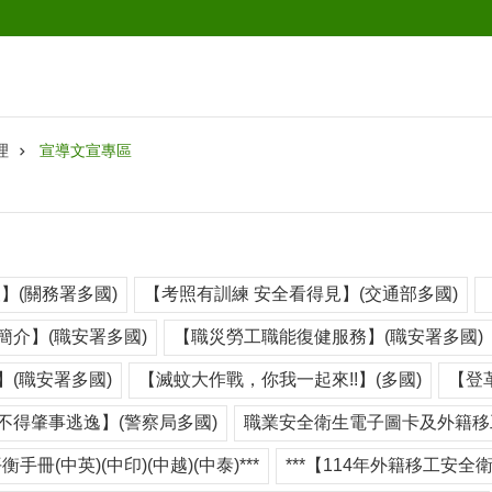
理
宣導文宣專區
】(關務署多國)
【考照有訓練 安全看得見】(交通部多國)
簡介】(職安署多國)
【職災勞工職能復健服務】(職安署多國)
(職安署多國)
【滅蚊大作戰，你我一起來!!】(多國)
【登
不得肇事逃逸】(警察局多國)
職業安全衛生電子圖卡及外籍移
衡手冊(中英)(中印)(中越)(中泰)***
***【114年外籍移工安全