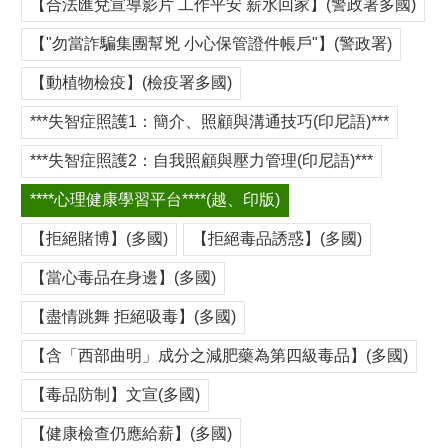
【合法匯兌宣導影片 工作平安 薪水回家】(警政署多國)
【"勿當詐騙集團幫兇 小心保管證件帳戶"】(警政署)
【動植物檢疫】(檢疫署多國)
***失智症照護1：簡介、照顧與溝通技巧(印尼語)***
***失智症照護2：自我照顧與壓力管理(印尼語)***
****心理健康學習平台****(越、印版)
【拒絕賭博】(多國)
【拒絕毒品誘惑】(多國)
【當心毒品在身邊】(多國)
【盡情跳舞 拒絕吸毒】(多國)
【含「西部曲明」成分之減肥藥為第四級毒品】(多國)
【毒品防制】文宣(多國)
【健康檢查仍應給薪】(多國)