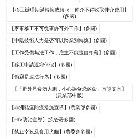
【移工辦理期滿轉換或續聘，仲介不得收取仲介費用】
(多國)
【家事移工不可從事許可外工作】(多國)
【中階技術人力是否可以跨業別轉換】(多國)
【工作受傷無法工作，雇主不能擅自扣薪】(多國)
【移工申請返鄉休假】(多國)
【偷竊是違法行為】(多國)
【「野外覓食勿大膽，小心誤食恐致命」宣導文宣】
(農業部中版)
【非洲豬瘟防疫措施宣導】(農業部多國)
【HIV防治宣導】(疾管署多國)
【禁止宰殺及食用犬貓】(農委會多國)