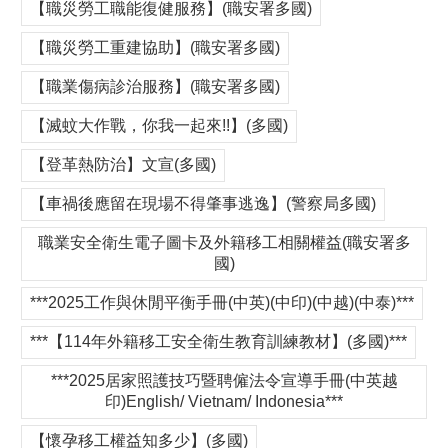
【職災勞工職能復健服務】(職安署多國)
【職災勞工重建協助】(職安署多國)
【職業傷病診治服務】(職安署多國)
【滅蚊大作戰，你我一起來!!】(多國)
【登革熱防治】文宣(多國)
【車禍後應留在現場不得肇事逃逸】(警察局多國)
職業安全衛生電子圖卡及外籍移工相關權益(職安署多
國)
***2025工作與休閒平衡手冊(中英)(中印)(中越)(中泰)***
***【114年外籍移工安全衛生教育訓練教材】(多國)***
***2025居家照護技巧暨聘僱法令宣導手冊(中英越
印)English/ Vietnam/ Indonesia***
【懷孕移工權益知多少】(多國)