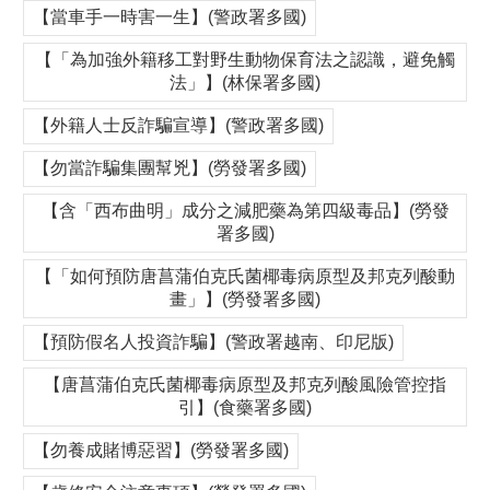
【當車手一時害一生】(警政署多國)
【「為加強外籍移工對野生動物保育法之認識，避免觸
法」】(林保署多國)
【外籍人士反詐騙宣導】(警政署多國)
【勿當詐騙集團幫兇】(勞發署多國)
【含「西布曲明」成分之減肥藥為第四級毒品】(勞發
署多國)
【「如何預防唐菖蒲伯克氏菌椰毒病原型及邦克列酸動
畫」】(勞發署多國)
【預防假名人投資詐騙】(警政署越南、印尼版)
【唐菖蒲伯克氏菌椰毒病原型及邦克列酸風險管控指
引】(食藥署多國)
【勿養成賭博惡習】(勞發署多國)