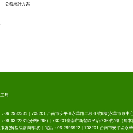
公務統計方案
勞工局
6-2982331｜
708201
台南市安平區永華路二段６號8樓(永華市政中心
-6322231(分機6295)｜
730201
臺南市新營區民治路36號7樓（局本
處(勞基法諮詢專線)｜電話：06-2996922｜
708201
台南市安平區永華