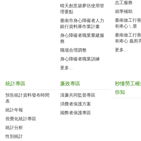
志工服務
晴天創意築夢坊使用管
就學補助
理要點
臺南做工行善團
臺南市身心障礙者人力
有疼心ㄟ厝
銀行資料庫作業計畫
臺南做工行善團
身心障礙者職業重建服
有疼心 義剪
務
更多...
職場合理調整
身心障礙者職業訓練
更多...
統計專區
廉政專區
秒懂勞工權
你知
預告統計資料發布時間
清廉共同監督專區
表
消費者保護方案
統計年報
揭弊者保護專區
視覺化統計專區
統計分析
性別統計