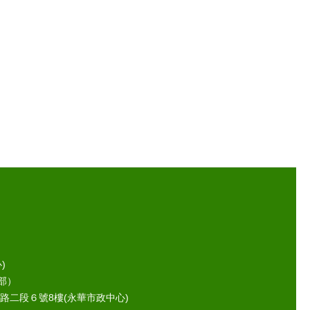
)
部）
路二段６號8樓(永華市政中心)