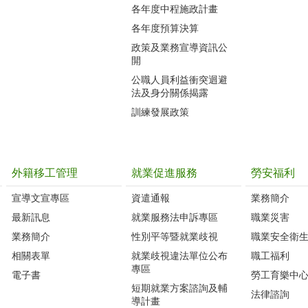
各年度中程施政計畫
各年度預算決算
政策及業務宣導資訊公
開
公職人員利益衝突迴避
法及身分關係揭露
訓練發展政策
外籍移工管理
就業促進服務
勞安福利
宣導文宣專區
資遣通報
業務簡介
最新訊息
就業服務法申訴專區
職業災害
業務簡介
性別平等暨就業歧視
職業安全衛
相關表單
就業歧視違法單位公布
職工福利
專區
電子書
勞工育樂中
短期就業方案諮詢及輔
法律諮詢
導計畫