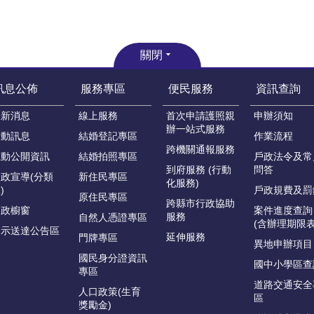
關閉
訊息公佈
服務專區
便民服務
資訊查詢
最新消息
線上服務
首次申請護照親
申辦須知
辦一站式服務
活動訊息
結婚登記專區
作業流程
跨機關通報服務
主動公開資訊
結婚拍照專區
戶政法令及常
到府服務 (行動
問答
政宣導(分類
新住民專區
化服務)
)
戶政規費及罰
原住民專區
跨縣市行政協助
戶政櫥窗
案件進度查詢
服務
自然人憑證專區
(含辦理期限表
公示送達公告區
延伸服務
門牌專區
異地申辦項目
國民身分證資訊
國中小學區查
專區
道路交通安全
人口政策(生育
區
獎勵金)