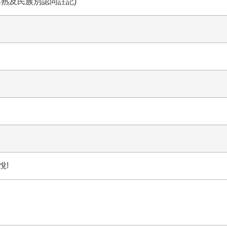
熟及民族別認同註記)
悅!