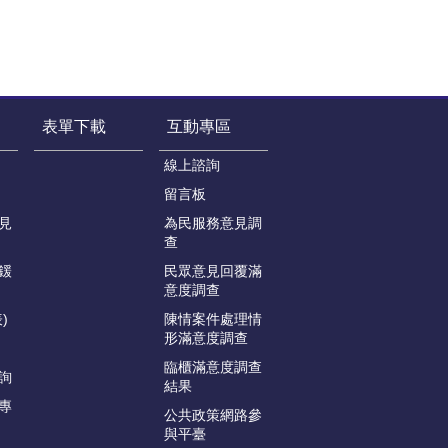
表單下載
互動專區
線上諮詢
留言板
見
為民服務意見調
查
鍰
民眾意見回覆滿
意度調查
)
陳情案件處理情
形滿意度調查
臨櫃滿意度調查
詢
結果
專
公共政策網路參
與平臺