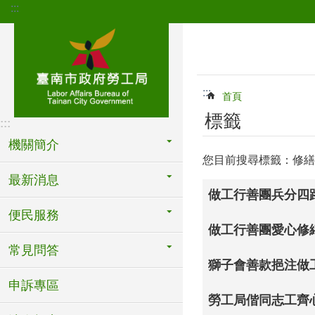
:::
跳到主要內容區塊
:::
首頁
標籤
:::
機關簡介
您目前搜尋標籤：修繕
最新消息
做工行善團兵分四
便民服務
做工行善團愛心修
常見問答
獅子會善款挹注做工
申訴專區
勞工局偕同志工齊