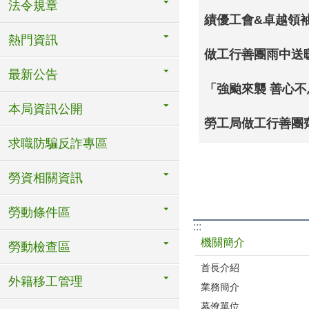
法令規章
熱門資訊
做工行善團雨中送
最新公告
「強颱來襲 善心
本局資訊公開
勞工局做工行善團
求職防騙反詐專區
勞資相關資訊
勞動條件區
:::
機關簡介
勞動檢查區
首長介紹
外籍移工管理
業務簡介
幕僚單位