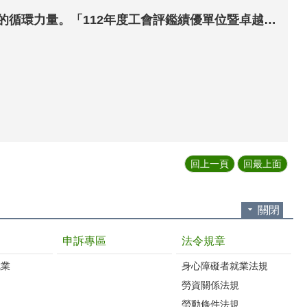
績優工會&卓越領袖-齊心打造臺南400榮光 做工行善&愛心義剪-攜手推動愛的循環力量。「112年度工會評鑑績優單位暨卓越工會領袖、會務人員與修繕義剪志工與臺南直轄市總工會第4屆工會幹部授證」表揚大會
回上一頁
回最上面
關閉
申訴專區
法令規章
就業
身心障礙者就業法規
勞資關係法規
勞動條件法規