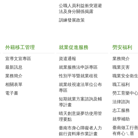
公職人員利益衝突迴避
法及身分關係揭露
訓練發展政策
外籍移工管理
就業促進服務
勞安福利
宣導文宣專區
資遣通報
業務簡介
最新訊息
就業服務法申訴專區
職業災害
業務簡介
性別平等暨就業歧視
職業安全衛
相關表單
就業歧視違法單位公布
職工福利
專區
電子書
勞工育樂中
短期就業方案諮詢及輔
法律諮詢
導計畫
志工服務
晴天創意築夢坊使用管
就學補助
理要點
臺南做工行善團
臺南市身心障礙者人力
有疼心ㄟ厝
銀行資料庫作業計畫