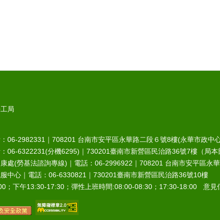
勞工局
6-2982331｜
708201
台南市安平區永華路二段６號8樓(永華市政中心
-6322231(分機6295)｜
730201
臺南市新營區民治路36號7樓（局本
處(勞基法諮詢專線)｜電話：06-2996922｜
708201
台南市安平區永華
中心｜電話：06-6330821｜
730201
臺南市新營區民治路36號10樓
0；下午13:30-17:30；彈性上班時間:08:00-08:30；17:30-18:00 意見信箱︰r