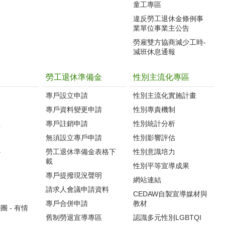
童工專區
違反勞工退休金條例事
業單位事業主公告
勞雇雙方協商減少工時-
減班休息通報
勞工退休準備金
性別主流化專區
專戶設立申請
性別主流化實施計畫
專戶資料變更申請
性別專責機制
生
專戶註銷申請
性別統計分析
無須設立專戶申請
性別影響評估
心
勞工退休準備金表格下
性別意識培力
載
性別平等宣導成果
專戶提撥現況聲明
網站連結
請求人會議申請資料
CEDAW自製宣導媒材與
專戶合併申請
教材
 - 有情
舊制勞退宣導專區
認識多元性別LGBTQI