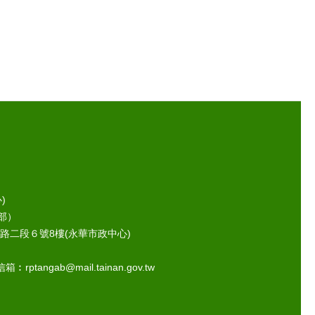
)
部）
路二段６號8樓(永華市政中心)
ptangab@mail.tainan.gov.tw