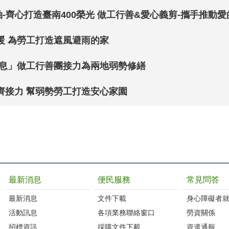
暖 為勞工打造遮風避雨的家
不息」做工行善團接力為兩地弱勢修繕
齊接力 幫弱勢勞工打造安心家園
最新消息
便民服務
常見問答
最新消息
文件下載
身心障礙者
活動訊息
各項業務聯絡窗口
勞資關係
招標資訊
採購文件下載
資遣通報