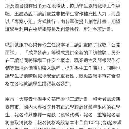
所及圖書館釋出多元在地職缺，協助學生累積職場工作經
驗。王鑫基說工讀計畫並非把學生當作補充性人力，而是
以「專案小組」方式執行，由各單位提出創意計畫，期望
讓學生利用在校所學專長及創意執行、辦理各項計畫。
職訓就服中心梁偉玲主任說本項工讀計畫除了採取「公開
面試」、「成果發表」等模式提供全新的工讀體驗，另外
在工讀期間將職場工作安全概念、職業適性及簡報製作行
銷等職場必備職能帶入課程，提升學生工作職能，同時也
讓學生提前瞭解職場安全的重要性，鼓勵設籍本市符合資
格在各地就讀學生踴躍報名參加。
南市「大專青年學生公部門暑期工讀計畫」報考者需設籍
臺南市、國內大專校院具有正式學籍於修業年限內的在學
生，報名時只能擇一職缺（應徵代碼）報名，重複報名者
將會取消資格；報名資格為設籍本市且自102年(含)起未獲