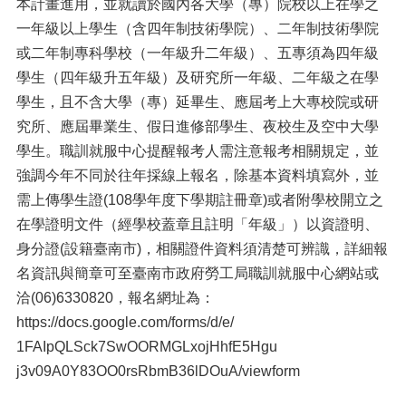
本計畫進用，並就讀於國內各大學（專）院校以上在學之
一年級以上學生（含四年制技術學院）、二年制技術學院
或二年制專科學校（一年級升二年級）、五專須為四年級
學生（四年級升五年級）及研究所一年級、二年級之在學
學生，且不含大學（專）延畢生、應屆考上大專校院或研
究所、應屆畢業生、假日進修部學生、夜校生及空中大學
學生。職訓就服中心提醒報考人需注意報考相關規定，並
強調今年不同於往年採線上報名，除基本資料填寫外，並
需上傳學生證(108學年度下學期註冊章)或者附學校開立之
在學證明文件（經學校蓋章且註明「年級」）以資證明、
身分證(設籍臺南市)，相關證件資料須清楚可辨識，詳細報
名資訊與簡章可至臺南市政府勞工局職訓就服中心網站或
洽(06)6330820，報名網址為：
https://docs.google.com/forms/
d/e/
1FAIpQLSck7SwOORMGLxojHhfE5Hgu
j3v09A0Y83OO0rsRbmB36lDOuA/
viewform