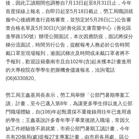
後，因此工讀期間也調整自7月13日起至8月31日止，今年
首度採線上報名，自即日起至5月18日截止，勞工局職訓就
服中心後續將進行資格審查，並預定於5月26日(二)公告審
查合格名單及5月30日(六)於善化區文康育樂中心（善化區
進學路150號）辦理公開面試，本次因應防疫，面試將採分
梯分流面試，時間另行公告，提醒報考人務必於公告時間
戴口罩至現場報到，逾面試梯次及時間或未戴口罩者將不
予報到，歡迎設籍臺南市且自102年(含)起未獲本計畫進用
的大專校院在學學生把握機會儘速報名，洽詢電話
(06)6330820。
勞工局王鑫基局長表示，勞工局舉辦「公部門暑期專案工
讀」計畫，至今已邁入第8年，為讓更多學生得以進入公部
門職場體驗，自(106)年起甄選採不重複錄用往年已進用過
的學生；王鑫基說許多青年學子畢業後踏入職場，常因欠
缺工作經驗致不易就業，市府公部門暑期工讀計畫，今年
共有20個局(處)提報27支專案計畫，由市府各局處、區公