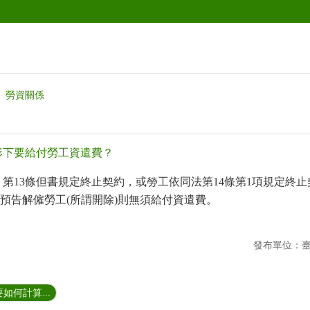
勞資關係
形下要給付勞工資遣費？
、第
13
條但書規定終止契約，或勞工依同法第
14
條第
1
項規定終止
預告解僱勞工
(
所謂開除
)
則無須給付資遣費。
發布單位：
如何計算...