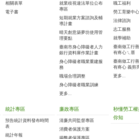
相關表單
就業歧視違法單位公布
職工福利
專區
電子書
勞工育樂中
短期就業方案諮詢及輔
法律諮詢
導計畫
志工服務
晴天創意築夢坊使用管
就學補助
理要點
臺南做工行善團
臺南市身心障礙者人力
有疼心ㄟ厝
銀行資料庫作業計畫
臺南做工行善團
身心障礙者職業重建服
有疼心 義剪
務
更多...
職場合理調整
身心障礙者職業訓練
更多...
統計專區
廉政專區
秒懂勞工權
你知
預告統計資料發布時間
清廉共同監督專區
表
消費者保護方案
統計年報
揭弊者保護專區