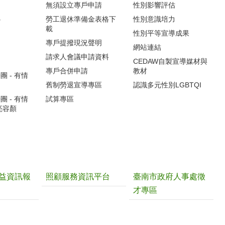
無須設立專戶申請
性別影響評估
心
勞工退休準備金表格下
性別意識培力
載
性別平等宣導成果
專戶提撥現況聲明
網站連結
請求人會議申請資料
CEDAW自製宣導媒材與
專戶合併申請
教材
 - 有情
舊制勞退宣導專區
認識多元性別LGBTQI
 - 有情
試算專區
亮容顏
益資訊報
照顧服務資訊平台
臺南市政府人事處徵
才專區