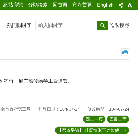
網站導覽
分類檢索
回首頁
市府首頁
English
搜尋
熱門關鍵字
進階搜尋
契約時，雇主應發給勞工資遣費。
臺南市政府勞工局
刊登日期：104-07-24
修改時間：104-07-24
回上一頁
回最上面
【勞資爭議】 什麼情形下才能解...