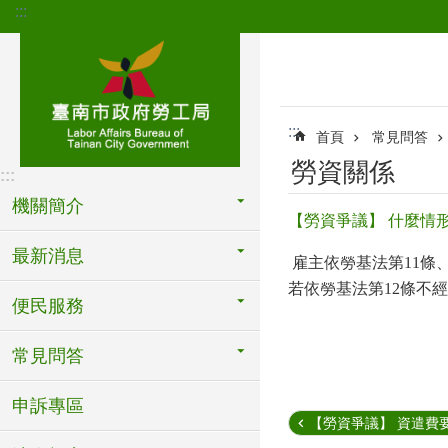
:::
跳到主要內容區塊
:::
首頁
常見問答
勞資關係
:::
機關簡介
【勞資爭議】 什麼情
最新消息
雇主依勞基法第
11
條
若依勞基法第
12
條不經
便民服務
常見問答
申訴專區
【勞資爭議】 資遣費要