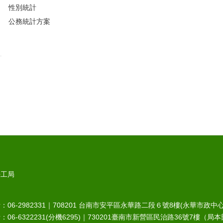
性別統計
公務統計方案
勞工局
6-2982331｜
708201
台南市安平區永華路二段６號8樓(永華市政中心
-6322231(分機6295)｜
730201
臺南市新營區民治路36號7樓（局本