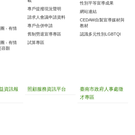
載
性別平等宣導成果
專戶提撥現況聲明
網站連結
請求人會議申請資料
CEDAW自製宣導媒材與
專戶合併申請
教材
 - 有情
舊制勞退宣導專區
認識多元性別LGBTQI
 - 有情
試算專區
亮容顏
益資訊報
照顧服務資訊平台
臺南市政府人事處徵
才專區