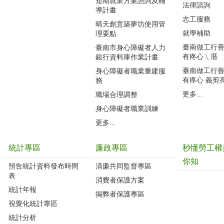
短期就業方案諮詢及輔
法律諮詢
導計畫
志工服務
晴天創意築夢坊使用管
就學補助
理要點
臺南做工行善團
臺南市身心障礙者人力
有疼心ㄟ厝
銀行資料庫作業計畫
臺南做工行善團
身心障礙者職業重建服
有疼心 義剪
務
更多...
職場合理調整
身心障礙者職業訓練
更多...
統計專區
廉政專區
秒懂勞工權
你知
預告統計資料發布時間
清廉共同監督專區
表
消費者保護方案
統計年報
揭弊者保護專區
視覺化統計專區
統計分析