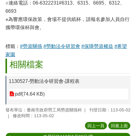
○連絡電話：06-6322231#6313、6315、6695、6312、
6693
※為響應環保政策，會場不提供紙杯，請報名參加人員自行
攜帶環保杯與會。
標籤：
#勞資關係
#勞動法令研習會
#保障勞資權益
#希望
家園
相關檔案
1130527-勞動法令研習會-課程表
pdf(74.64 KB)
發布單位：臺南市政府勞工局勞資關係科
刊登日期：113-05-02
修改時間：113-05-02
回上一頁
回最上面