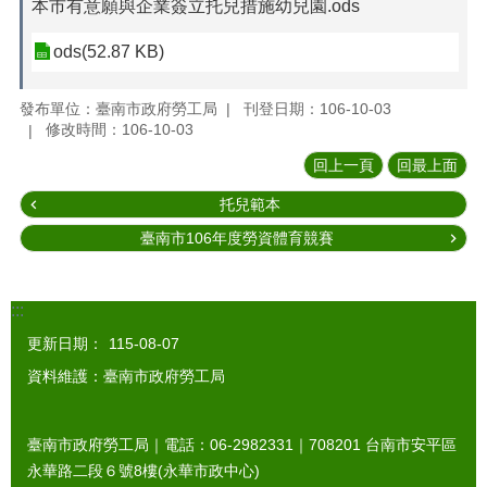
本市有意願與企業簽立托兒措施幼兒園.ods
ods(52.87 KB)
發布單位：臺南市政府勞工局
刊登日期：106-10-03
修改時間：106-10-03
回上一頁
回最上面
托兒範本
臺南市106年度勞資體育競賽
:::
更新日期：
115-08-07
資料維護：臺南市政府勞工局
臺南市政府勞工局｜電話：06-2982331｜
708201
台南市安平區
永華路二段６號8樓(永華市政中心)