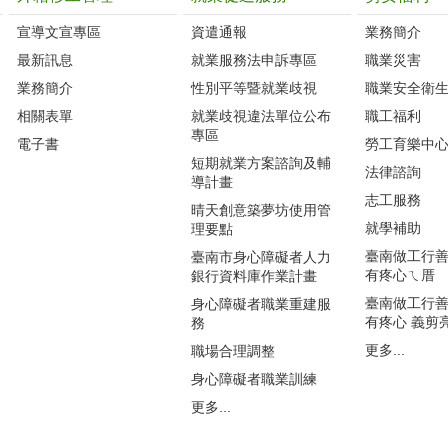
宣導文宣專區
資遣通報
業務簡介
最新訊息
就業服務法申訴專區
職業災害
業務簡介
性別平等暨就業歧視
職業安全衛
相關表單
就業歧視違法單位公布
職工福利
專區
電子書
勞工育樂中
短期就業方案諮詢及輔
法律諮詢
導計畫
志工服務
晴天創意築夢坊使用管
就學補助
理要點
臺南做工行善團
臺南市身心障礙者人力
有疼心ㄟ厝
銀行資料庫作業計畫
臺南做工行善團
身心障礙者職業重建服
有疼心 義剪
務
更多...
職場合理調整
身心障礙者職業訓練
更多...