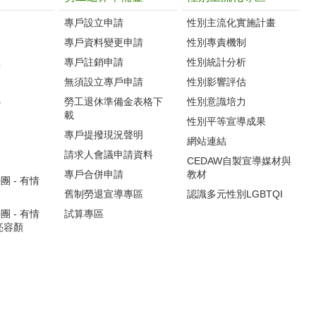
專戶設立申請
性別主流化實施計畫
專戶資料變更申請
性別專責機制
生
專戶註銷申請
性別統計分析
無須設立專戶申請
性別影響評估
心
勞工退休準備金表格下
性別意識培力
載
性別平等宣導成果
專戶提撥現況聲明
網站連結
請求人會議申請資料
CEDAW自製宣導媒材與
專戶合併申請
教材
 - 有情
舊制勞退宣導專區
認識多元性別LGBTQI
 - 有情
試算專區
亮容顏