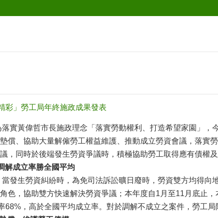
創精彩」勞工局年終施政成果發表
實黃偉哲市長施政理念「落實勞動權利、打造希望家園」，今年
墊償、協助大量解僱勞工權益維護、推動成立勞資會議，落實勞
議，同時於後端發生勞資爭議時，積極協助勞工取得應有債權及
 調解成立率勝全國平均
當發生勞資糾紛時，為免司法訴訟曠日廢時，勞資雙方均得向地
角色，協助雙方快速解決勞資爭議；本年度自1月至11月底止，本局
立率68%，高於全國平均成立率。對於調解不成立之案件，勞工