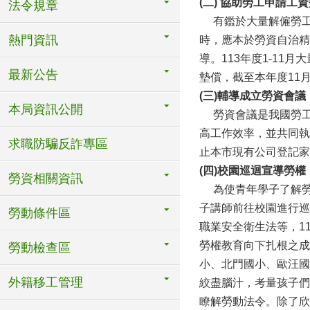
(
二) 協助勞工申請工
法令規章
有鑑於大量解僱勞工
熱門資訊
時，應本於勞資自治精
導。113年度1-11
最新公告
墊償，截至本年度11
(
三)輔導成立勞資會
本局資訊公開
勞資會議是我國勞工
高工作效率，並共同執行
求職防騙反詐專區
止本市現有公司登記家數
(
四)校園巡迴宣導勞權
勞資相關資訊
為使青年學子了解勞
子講師前往校園進行巡
勞動條件區
職業安全衛生法等，1
勞權教育向下扎根之成
勞動檢查區
小、北門國小、歐汪國
外籍移工管理
絞盡腦汁，考量孩子們
瞭解勞動法令。除了欣