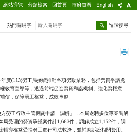
網站導覽
分類檢索
回首頁
市府首頁
English
搜尋
熱門關鍵字
進階搜尋
度(113)勞工局接續推動各項勞政業務，包括勞資爭議處
權教育宣導等，透過前端促進勞資和諧機制、強化勞權意
補償，保障勞工權益，成效卓越。
方勞工行政主管機關申請「調解」，本局遴聘多位專業調解
受理的勞資爭議案件計1,683件，調解成立1,152件，調
局除輔導權益受損勞工進行司法救濟，並補助訴訟相關費用。