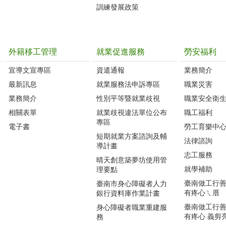
訓練發展政策
外籍移工管理
就業促進服務
勞安福利
宣導文宣專區
資遣通報
業務簡介
最新訊息
就業服務法申訴專區
職業災害
業務簡介
性別平等暨就業歧視
職業安全衛
相關表單
就業歧視違法單位公布
職工福利
專區
電子書
勞工育樂中
短期就業方案諮詢及輔
法律諮詢
導計畫
志工服務
晴天創意築夢坊使用管
就學補助
理要點
臺南做工行善團
臺南市身心障礙者人力
有疼心ㄟ厝
銀行資料庫作業計畫
臺南做工行善團
身心障礙者職業重建服
有疼心 義剪
務