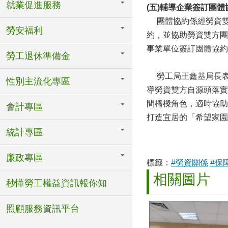
就業促進服務
(
五)輔導企業簽訂團體
團體協約係經勞資雙
勞安福利
約，並協助勞資雙方團
事業單位簽訂團體協約
勞工退休準備金
勞工局王鑫基局長表
性別主流化專區
導勞資雙方自源頭落實
間橋樑角色，適時協助
會計專區
打造宜居的「希望家園
統計專區
廉政專區
標籤：
#勞資關係
#保
相關圖片
秒懂勞工權益資訊報你知
照顧服務資訊平台