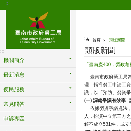
:::
跳到主要內容區塊
:::
首頁
頭版新聞
頭版新聞
:::
機關簡介
「臺南慶400，勞政
最新消息
臺南市政府勞工局為落
理、輔導勞工申請工資
便民服務
識，以「預防」勞資爭
(
一) 調處爭議有效率
常見問答
依據勞資爭議處法，
人，扮演中立第三方之
申訴專區
解不成立531件，成