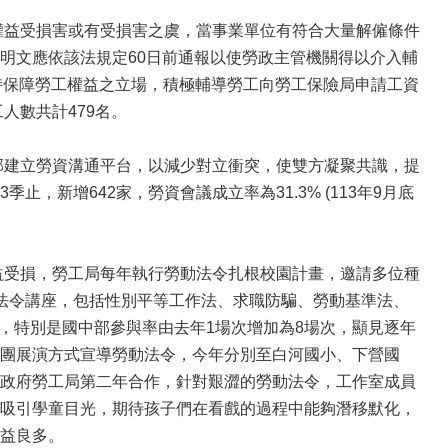
益受損害或有受損害之虞，當事業單位有符合大量解僱條件
明文應依該法規定60日前通報以使勞政主管機關得以介入輔
本局秉持保障勞工權益之立場，積極輔導勞工向勞工保險局申請工資
人數共計479名。
建立勞資溝通平台，以減少對立衝突，使雙方凝聚共識，提
新增642家，勞資會議成立率為31.3% (113年9月底
受損，勞工局每年執行勞動法令扎根校園計畫，邀請多位種
法令講座，包括性別平等工作法、求職防騙、勞動基準法、
熱烈，特別是國中部參與率由去年1場次增加為8場次，顯見逐年
團展演方式宣導勞動法令，今年分別至白河國小、下營國
政府勞工局第二年合作，針對艱澀的勞動法令，工作室成員
吸引學童目光，期待孩子們在看戲的過程中能夠潛移默化，
益良多。