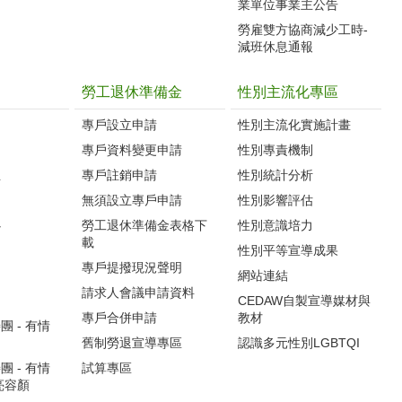
業單位事業主公告
勞雇雙方協商減少工時-
減班休息通報
勞工退休準備金
性別主流化專區
專戶設立申請
性別主流化實施計畫
專戶資料變更申請
性別專責機制
生
專戶註銷申請
性別統計分析
無須設立專戶申請
性別影響評估
心
勞工退休準備金表格下
性別意識培力
載
性別平等宣導成果
專戶提撥現況聲明
網站連結
請求人會議申請資料
CEDAW自製宣導媒材與
專戶合併申請
教材
 - 有情
舊制勞退宣導專區
認識多元性別LGBTQI
 - 有情
試算專區
亮容顏