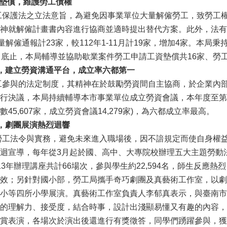
資墊償，維護勞工債權
保護法之立法意旨，為避免因事業單位大量解僱勞工，致勞工權
神就解僱計畫書內容進行協商並適時提出替代方案。此外，法有
月大量解僱通報計23家，較112年1-11月計19家，增加4家。
月底止，本局輔導並協助歇業案件勞工申請工資墊償共16家、勞工
議，建立勞資溝通平台，成立率六都第一
參與的法定制度，其精神在於鼓勵勞資間自主協商，於企業內部
決議，本局持續輔導本市事業單位成立勞資會議，本年度至第3季止，
45,607家，成立勞資會議14,279家)，為六都成立率最高。
，劇團展演熱烈迴響
工法令與實務，避免未來進入職場後，因不諳規定而使自身權益
迴宣導，每年從3月起於國、高中、大專院校辦理五大主題勞動
13年辦理講座共計66場次，參與學生約22,594名，師生反應
效；另針對國小部，勞工局攜手奇巧劇團及真藝術工作室，以劇
小等四所小學展演。真藝術工作室負責人李郁真表示，與臺南市
的理解力、接受度，結合時事，設計出淺顯易懂又有趣的內容，
賞表演，各場次於演出後還進行有獎徵答，同學們踴躍參與，獲