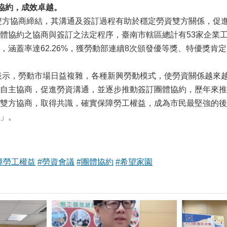
協約，成效卓越。
方協商締結，其溝通及簽訂過程有助於穩定勞資雙方關係，促進
體協約之協商與簽訂之法定程序，臺南市轄區總計有53家企業工
，涵蓋率達62.26%，獲勞動部連續8次頒發優等獎、特優獎肯
示，勞動市場日益複雜，各種新興勞動模式，使勞資關係越來越
自主協商，促進勞資溝通，並逐步推動簽訂團體協約，歷年來推
雙方協商，取得共識，確實保障勞工權益，成為市民最堅強的後
」。
障勞工權益
#勞資會議
#團體協約
#希望家園