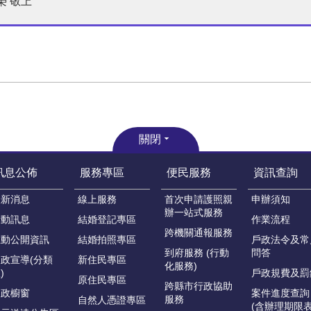
榮 敬上
關閉
訊息公佈
服務專區
便民服務
資訊查詢
最新消息
線上服務
首次申請護照親
申辦須知
辦一站式服務
活動訊息
結婚登記專區
作業流程
跨機關通報服務
主動公開資訊
結婚拍照專區
戶政法令及常
到府服務 (行動
問答
政宣導(分類
新住民專區
化服務)
)
戶政規費及罰
原住民專區
跨縣市行政協助
戶政櫥窗
案件進度查詢
服務
自然人憑證專區
(含辦理期限表