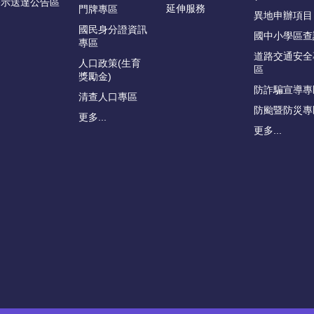
公示送達公告區
延伸服務
門牌專區
異地申辦項目
國民身分證資訊
國中小學區查
專區
道路交通安全
人口政策(生育
區
獎勵金)
防詐騙宣導專
清查人口專區
防颱暨防災專
更多...
更多...