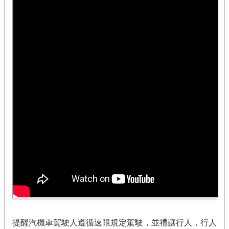
提醒汽機車駕駛人遵循速限規定駕駛，並禮讓行人，行人