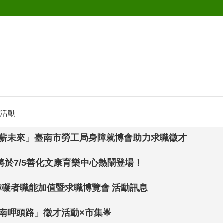
活動
向薪未來」臺南市勞工局身障就博會助力求職徵才
於7/5善化文康育樂中心熱鬧登場！
障礙者職能加值暨求職博覽會 活動訊息
台南呷頭路」徵才活動×市集🌟