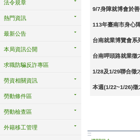
法令規章
9/7身障就博會於
熱門資訊
113年臺南市身心
最新公告
台南就業博覽會系
本局資訊公開
台南呷頭路就業徵
求職防騙反詐專區
1/28及1/29聯合
勞資相關資訊
本週(1/22~1/26
勞動條件區
勞動檢查區
外籍移工管理
:::