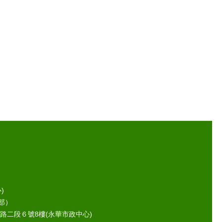
)
部）
路二段６號8樓(永華市政中心)