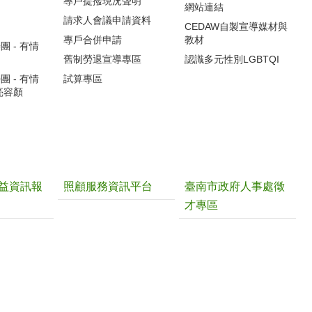
專戶提撥現況聲明
網站連結
請求人會議申請資料
CEDAW自製宣導媒材與
專戶合併申請
教材
 - 有情
舊制勞退宣導專區
認識多元性別LGBTQI
 - 有情
試算專區
亮容顏
益資訊報
照顧服務資訊平台
臺南市政府人事處徵
才專區