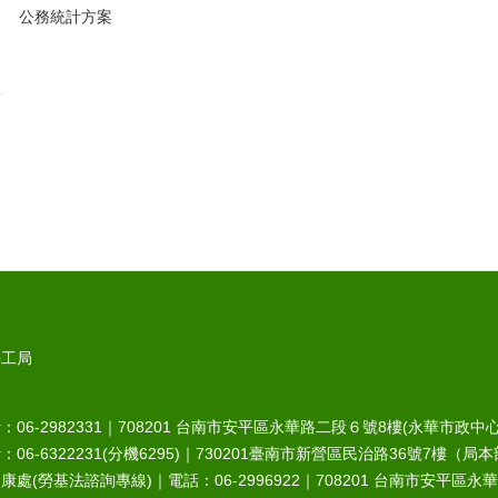
公務統計方案
勞工局
6-2982331｜
708201
台南市安平區永華路二段６號8樓(永華市政中心
-6322231(分機6295)｜
730201
臺南市新營區民治路36號7樓（局本
處(勞基法諮詢專線)｜電話：06-2996922｜
708201
台南市安平區永華