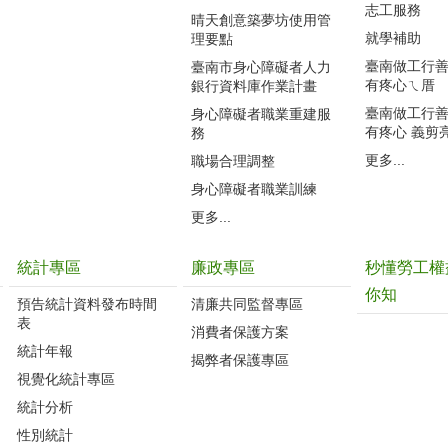
志工服務
晴天創意築夢坊使用管
就學補助
理要點
臺南做工行善團
臺南市身心障礙者人力
有疼心ㄟ厝
銀行資料庫作業計畫
臺南做工行善團
身心障礙者職業重建服
有疼心 義剪
務
更多...
職場合理調整
身心障礙者職業訓練
更多...
統計專區
廉政專區
秒懂勞工權
你知
預告統計資料發布時間
清廉共同監督專區
表
消費者保護方案
統計年報
揭弊者保護專區
視覺化統計專區
統計分析
性別統計