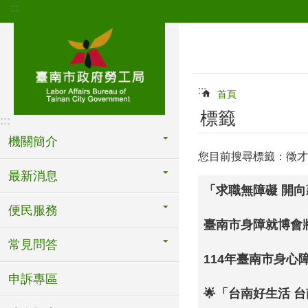
:::
跳到主要內容區塊
:::
首頁
標籤
:::
機關簡介
您目前搜尋標籤：徵才
最新消息
「求職無障礙 開
便民服務
臺南市身障就博會將
常見問答
114年臺南市身心
申訴專區
🌟「台南好生活 