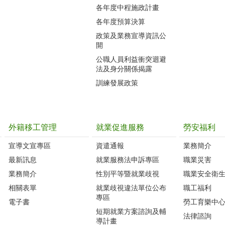
各年度中程施政計畫
各年度預算決算
政策及業務宣導資訊公
開
公職人員利益衝突迴避
法及身分關係揭露
訓練發展政策
外籍移工管理
就業促進服務
勞安福利
宣導文宣專區
資遣通報
業務簡介
最新訊息
就業服務法申訴專區
職業災害
業務簡介
性別平等暨就業歧視
職業安全衛
相關表單
就業歧視違法單位公布
職工福利
專區
電子書
勞工育樂中
短期就業方案諮詢及輔
法律諮詢
導計畫