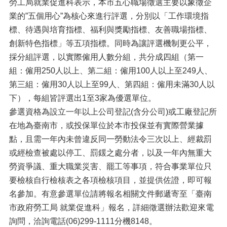
勞工局就業促進科表示，本市五心職場徵選主要以象徵企
業的”五個用心”為核心來進行評選，分別以「工作環境指
標、待遇與培育指標、福利與獎勵指標、友善職場指標、
創新特色指標」等五項指標。同時為讓評選機制更公平，
採分組評選，以實際僱用人數分組，共分成四組（第一
組：僱用250人以上、第二組：僱用100人以上至249人、
第三組：僱用30人以上至99人、第四組：僱用未滿30人以
下），每組皆評選出1至3家為優選單位。
參選資格為設立一年以上公司登記(含分公司)或工廠登記所
在地為臺南市，或投保單位於本市投保並有實際營業據
點，且需一年內未曾違反同一勞動法令三次以上、經裁罰
或經檢查被處以停工、罰鍰之處分者，以及一年內無重大
勞資爭議、重大職業災害、罷工等事項，符合事業單位只
要檢核自行檢核表之各項檢核項目，並提供佐證，即可報
名參加。有意參選單位請將報名相關文件郵遞寄至「臺南
市政府勞工局 就業促進科」報名，詳細徵選辦法歡迎來電
詢問，洽詢電話(06)299-1111分機8148。