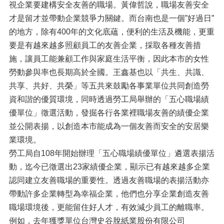
視企業要建構安全友善的職場。黃偉哲說，職場友善安全
才是留才並帶動企業競爭力關鍵。而台南也是一個”好過日”
的地方，除有400年的文化底蘊，便利的生活及機能，更重
要是有越來越多照顧員工的友善企業，採取各種友善措
施，讓員工能兼顧工作與家庭生活平衡，因此本市的女性
勞動參與率也長期高於全國。王鑫基也以「共生、共識、
共享、共好、共榮」等五共來鼓勵各事業單位共同創造勞
資和諧的優質環境，同時透過勞工局舉辦的「五心職場績
優單位」徵選活動，發掘各行各業裡職場友善的績優企業
並公開表揚，以創造本市能成為一個友善而安全的安居樂
業環境。
勞工局自108年開始辦理「五心職場績優單位」遴選表揚活
動，迄今已徵選出23家績優企業，顯示已有越來越多企業
認同建立友善職場的重要性。透過友善職場的表揚活動亦
帶動許多企業轉型為幸福企業，他們也分享企業創造友善
職場環境後，更能留住好人才，有效減少員工的離職率。
例如，去年獲獎單位台灣史谷脫紙業股份有限公司