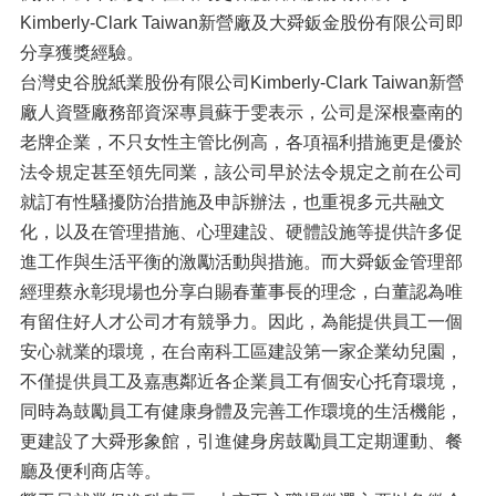
Kimberly-Clark Taiwan新營廠及大舜鈑金股份有限公司即
分享獲獎經驗。
台灣史谷脫紙業股份有限公司Kimberly-Clark Taiwan新營
廠人資暨廠務部資深專員蘇于雯表示，公司是深根臺南的
老牌企業，不只女性主管比例高，各項福利措施更是優於
法令規定甚至領先同業，該公司早於法令規定之前在公司
就訂有性騷擾防治措施及申訴辦法，也重視多元共融文
化，以及在管理措施、心理建設、硬體設施等提供許多促
進工作與生活平衡的激勵活動與措施。而大舜鈑金管理部
經理蔡永彰現場也分享白賜春董事長的理念，白董認為唯
有留住好人才公司才有競爭力。因此，為能提供員工一個
安心就業的環境，在台南科工區建設第一家企業幼兒園，
不僅提供員工及嘉惠鄰近各企業員工有個安心托育環境，
同時為鼓勵員工有健康身體及完善工作環境的生活機能，
更建設了大舜形象館，引進健身房鼓勵員工定期運動、餐
廳及便利商店等。