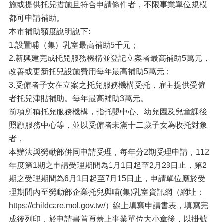
施或提供托兒措施且符合申請條件者，不限事業單位規模
都可申請補助。
本市補助額度說明說下:
1.設置哺（集）乳室最高補助5千元；
2.新興建完成托兒服務機構並登記立案者最高補助5萬元，
改善或更新托兒設施費用每年最高補助5萬元；
3.受僱者子女在立案之托兒服務機構受托，雇主提供受僱
者托兒津貼補助。每年最高補助3萬元。
前項所稱托兒服務機構，指托嬰中心、幼兒園及兒童課後
照顧服務中心等，並以受僱者未滿十二歲子女為收托對象
者，
本辦法與勞動部併同申請受理，每年分2期受理申請，112
年度第1期之申請受理期間為1月1日起至2月28日止，第2
期之受理期間為6月1日起至7月15日止，申請單位應於受
理期間內至勞動部企業托兒與哺(集)乳室資訊網（網址：
https://childcare.mol.gov.tw/）線上填寫申請書表，填寫完
成後列印，於申請書首頁蓋上事業單位大小章後，以掛號