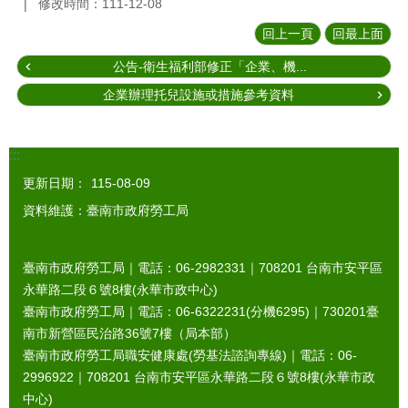
修改時間：111-12-08
回上一頁
回最上面
公告-衛生福利部修正「企業、機...
企業辦理托兒設施或措施參考資料
:::
更新日期：
115-08-09
資料維護：臺南市政府勞工局
臺南市政府勞工局｜電話：06-2982331｜
708201
台南市安平區
永華路二段６號8樓(永華市政中心)
臺南市政府勞工局｜電話：06-6322231(分機6295)｜
730201
臺
南市新營區民治路36號7樓（局本部）
臺南市政府勞工局職安健康處(勞基法諮詢專線)｜電話：06-
2996922｜
708201
台南市安平區永華路二段６號8樓(永華市政
中心)