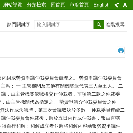
網站導覽
分類檢索
回首頁
市府首頁
English
搜尋
熱門關鍵字
進階搜尋
日內組成勞資爭議仲裁委員會處理之。 勞資爭議仲裁委員會
主席： 一 主管機關及其他有關機關派代表三人至五人。 二
爭議，由主管機關依職權交付仲裁者，前項第二款之仲裁委
者，由主管機關代為指定之。 勞資爭議介仲裁委員會之仲
無法作成決議時，第三次會議取決於多數。 仲裁委員連續二
爭議仲裁委員會仲裁後，應於五日內作成仲裁書，報由直轄
中得自行和解；和解成立者並應將和解內容函報勞資爭議仲