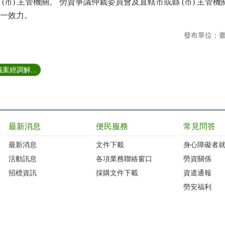
(
市
)
主管機關。 勞資爭議仲裁委員會及直轄市或縣
(
市
)
主管機
一效力。
發布單位：
案經調解...
最新消息
便民服務
常見問答
最新消息
文件下載
身心障礙者
活動訊息
各項業務聯絡窗口
勞資關係
招標資訊
採購文件下載
資遣通報
勞安福利