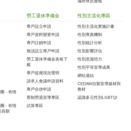
減班休息通報
勞工退休準備金
性別主流化專區
專戶設立申請
性別主流化實施計畫
專戶資料變更申請
性別專責機制
生
專戶註銷申請
性別統計分析
無須設立專戶申請
性別影響評估
心
勞工退休準備金表格下
性別意識培力
載
性別平等宣導成果
專戶提撥現況聲明
網站連結
請求人會議申請資料
CEDAW自製宣導媒材與
專戶合併申請
教材
 - 有情
舊制勞退宣導專區
認識多元性別LGBTQI
 - 有情
試算專區
亮容顏