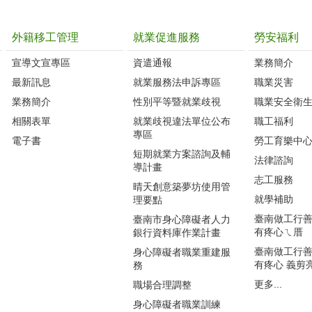
外籍移工管理
就業促進服務
勞安福利
宣導文宣專區
資遣通報
業務簡介
最新訊息
就業服務法申訴專區
職業災害
業務簡介
性別平等暨就業歧視
職業安全衛
相關表單
就業歧視違法單位公布
職工福利
專區
電子書
勞工育樂中
短期就業方案諮詢及輔
法律諮詢
導計畫
志工服務
晴天創意築夢坊使用管
就學補助
理要點
臺南做工行善團
臺南市身心障礙者人力
有疼心ㄟ厝
銀行資料庫作業計畫
臺南做工行善團
身心障礙者職業重建服
有疼心 義剪
務
更多...
職場合理調整
身心障礙者職業訓練