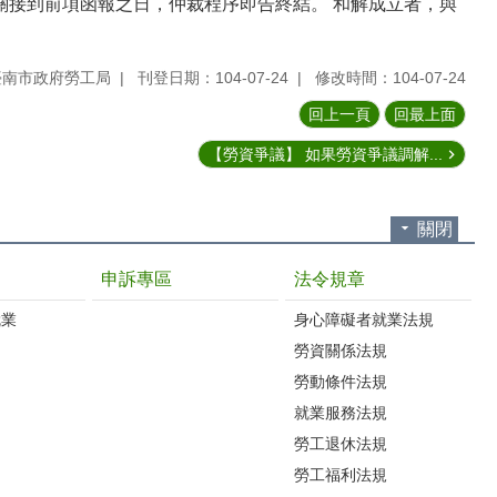
關接到前項函報之日，仲裁程序即告終結。 和解成立者，與
臺南市政府勞工局
刊登日期：104-07-24
修改時間：104-07-24
回上一頁
回最上面
【勞資爭議】 如果勞資爭議調解...
關閉
申訴專區
法令規章
就業
身心障礙者就業法規
勞資關係法規
勞動條件法規
就業服務法規
勞工退休法規
勞工福利法規