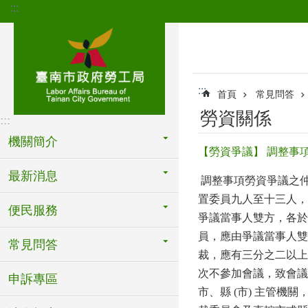
:::
跳到主要內容區塊
:::
首頁
常見問答
勞資關係
:::
機關簡介
【勞資爭議】 調整事
最新消息
調整事項勞資爭議之
置委員九人至十三人，
便民服務
爭議當事人雙方，各於
員，應由爭議當事人雙
常見問答
裁，應有三分之二以上
次不參加會議，致會議
申訴專區
市、縣
(
市
)
主管機關