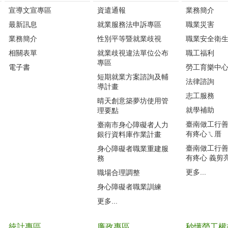
宣導文宣專區
資遣通報
業務簡介
最新訊息
就業服務法申訴專區
職業災害
業務簡介
性別平等暨就業歧視
職業安全衛
相關表單
就業歧視違法單位公布
職工福利
專區
電子書
勞工育樂中
短期就業方案諮詢及輔
法律諮詢
導計畫
志工服務
晴天創意築夢坊使用管
就學補助
理要點
臺南做工行善團
臺南市身心障礙者人力
有疼心ㄟ厝
銀行資料庫作業計畫
臺南做工行善團
身心障礙者職業重建服
有疼心 義剪
務
更多...
職場合理調整
身心障礙者職業訓練
更多...
統計專區
廉政專區
秒懂勞工權