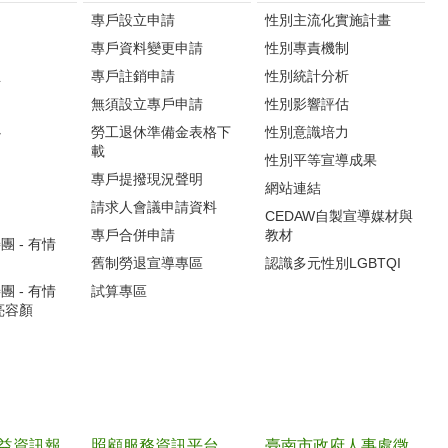
專戶設立申請
性別主流化實施計畫
專戶資料變更申請
性別專責機制
生
專戶註銷申請
性別統計分析
無須設立專戶申請
性別影響評估
心
勞工退休準備金表格下
性別意識培力
載
性別平等宣導成果
專戶提撥現況聲明
網站連結
請求人會議申請資料
CEDAW自製宣導媒材與
專戶合併申請
教材
 - 有情
舊制勞退宣導專區
認識多元性別LGBTQI
 - 有情
試算專區
亮容顏
益資訊報
照顧服務資訊平台
臺南市政府人事處徵