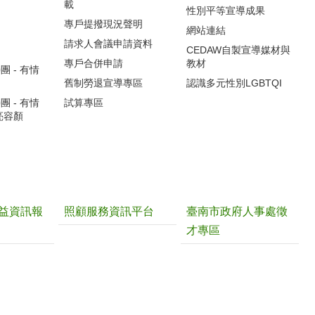
載
性別平等宣導成果
專戶提撥現況聲明
網站連結
請求人會議申請資料
CEDAW自製宣導媒材與
專戶合併申請
教材
 - 有情
舊制勞退宣導專區
認識多元性別LGBTQI
 - 有情
試算專區
亮容顏
益資訊報
照顧服務資訊平台
臺南市政府人事處徵
才專區