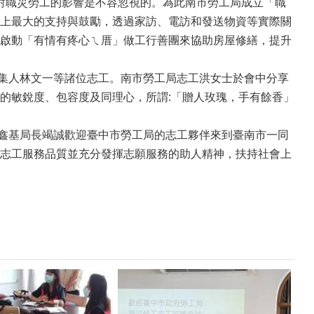
對職災勞工的影響是不容忽視的。為此南市勞工局成立「職
上最大的支持與鼓勵，透過家訪、電訪和發送物資等實際關
啟動「有情有疼心ㄟ厝」做工行善團來協助房屋修繕，提升
集人林文一等諸位志工。南市勞工局志工洪女士於會中分享
的敏銳度、包容度及同理心，所謂:「贈人玫瑰，手有餘香」
鑫基局長竭誠歡迎臺中市勞工局的志工夥伴來到臺南市一同
志工服務品質並充分發揮志願服務的助人精神，扶持社會上