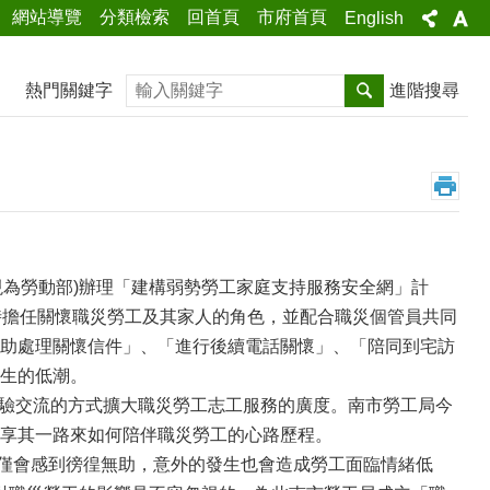
網站導覽
分類檢索
回首頁
市府首頁
English
搜尋
熱門關鍵字
進階搜尋
為勞動部)辦理「建構弱勢勞工家庭支持服務安全網」計
時擔任關懷職災勞工及其家人的角色，並配合職災個管員共同
助處理關懷信件」、「進行後續電話關懷」、「陪同到宅訪
生的低潮。
經驗交流的方式擴大職災勞工志工服務的廣度。南市勞工局今
享其一路來如何陪伴職災勞工的心路歷程。
僅會感到徬徨無助，意外的發生也會造成勞工面臨情緒低