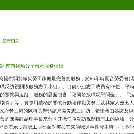
最新消息
訪 南市經驗分享傳承服務佳績
供弱勢職災勞工家庭最完善的服務，於96年時配合勞委會(現
職災訪視關懷服務志工小組」。目前小組志工成員有28位，平
的關懷與追蹤，服務的層面包含「陪同發放職災慰問金」、「協
物資」等，實際用積極的關懷行動陪伴職災勞工及其家人走出人
中市政府勞工局的陳科長帶領該局職災志工到訪，希望藉由參訪及
會的陳美靜副理事長來分享其擔任職災訪視關懷志工的經驗，分
長表示，當勞工朋友面對突如其來的職災事件發生時，心理不