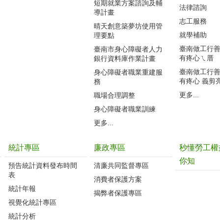
短期就業方案諮詢及輔
法律諮詢
導計畫
志工服務
晴天創意築夢坊使用管
就學補助
理要點
臺南做工行善團
臺南市身心障礙者人力
有疼心ㄟ厝
銀行資料庫作業計畫
臺南做工行善團
身心障礙者職業重建服
有疼心 義剪
務
更多...
職場合理調整
身心障礙者職業訓練
更多...
統計專區
廉政專區
秒懂勞工權
你知
預告統計資料發布時間
清廉共同監督專區
表
消費者保護方案
統計年報
揭弊者保護專區
視覺化統計專區
統計分析