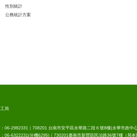
性別統計
公務統計方案
勞工局
6-2982331｜
708201
台南市安平區永華路二段６號8樓(永華市政中心
-6322231(分機6295)｜
730201
臺南市新營區民治路36號7樓（局本