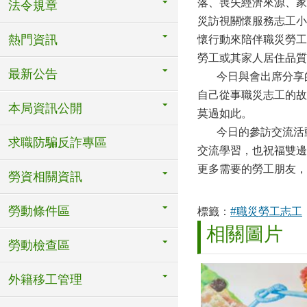
落、喪失經濟來源、家
法令規章
災訪視關懷服務志工小
熱門資訊
懷行動來陪伴職災勞工
勞工或其家人居住品質
最新公告
今日與會出席分享的
自己從事職災志工的故
本局資訊公開
莫過如此。
今日的參訪交流活動
求職防騙反詐專區
交流學習，也祝福雙邊
更多需要的勞工朋友，
勞資相關資訊
勞動條件區
標籤：
#職災勞工志工
相關圖片
勞動檢查區
外籍移工管理