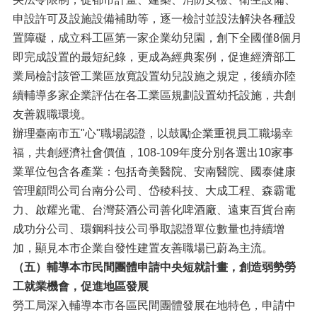
申設許可及設施設備補助等，逐一檢討並設法解決各種設
置障礙，成立科工區第一家企業幼兒園，創下全國僅8個月
即完成設置的最短紀錄，更成為經典案例，促進經濟部工
業局檢討該管工業區放寬設置幼兒設施之規定，後續亦陸
續輔導多家企業評估在各工業區規劃設置幼托設施，共創
友善親職環境。
辦理臺南市五"心"職場認證，以鼓勵企業重視員工職場幸
福，共創經濟社會價值，108-109年度分別各選出10家事
業單位包含各產業：包括奇美醫院、安南醫院、國泰健康
管理顧問公司台南分公司、岱稜科技、大成工程、森霸電
力、啟耀光電、台灣菸酒公司善化啤酒廠、遠東百貨台南
成功分公司、環鋼科技公司爭取認證單位數量也持續增
加，顯見本市企業自發性建置友善職場已蔚為主流。
（五）輔導本市民間團體申請中央短就計畫，創造弱勢勞
工就業機會，促進地區發展
勞工局深入輔導本市各區民間團體發展在地特色，申請中