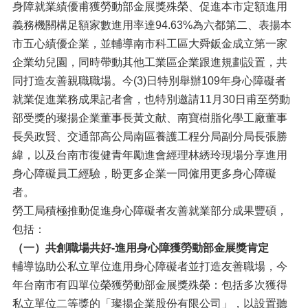
身障就業績優甫獲勞動部金展獎殊榮、促進本市定額進用
義務機關構足額家數進用率達94.63%為六都第二、表揚本
市五心績優企業，並輔導南市科工區大舜鈑金成立第一家
企業幼兒園，同時帶動其他工業區企業跟進規劃設置，共
同打造友善親職職場。今(3)日特別舉辦109年身心障礙者
就業促進業務成果記者會，也特別邀請11月30日甫至勞動
部受獎的璨揚企業董事長黃文献、南寶樹脂化學工廠董事
長吳政賢、交通部高公局南區養護工程分局副分局長張勝
緯，以及台南市復健青年勵進會經理林綉玲現場分享進用
身心障礙員工經驗，盼更多企業一同僱用更多身心障礙
者。
勞工局積極推動促進身心障礙者友善就業部分成果豐碩，
包括：
（一）共創職場共好-進用身心障獲勞動部金展獎肯定
輔導協助公私立單位進用身心障礙者並打造友善職場，今
年台南市有四單位榮獲勞動部金展獎殊榮：包括多次獲得
私立單位二等獎的「璨揚企業股份有限公司」，以設置聽