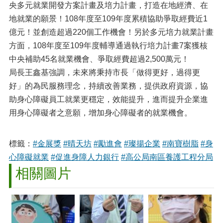
央多元就業開發方案計畫及培力計畫，打造在地經濟、在
地就業的願景！108年度至109年度累積協助爭取經費近1
億元！並創造超過220個工作機會！另於多元培力就業計畫
方面，108年度至109年度輔導通過執行培力計畫7案獲核
中央補助45名就業機會、爭取經費超過2,500萬元！
局長王鑫基強調，未來將秉持市長「做得更好，過得更
好」的為民服務理念，持續改善業務，提供政府資源，協
助身心障礙員工就業更穩定，效能提升，進而提升企業進
用身心障礙者之意願，增加身心障礙者的就業機會。
標籤：
#金展獎
#晴天坊
#勵進會
#璨揚企業
#南寶樹脂
#身
心障礙就業
#促進身障人力銀行
#高公局南區養護工程分局
相關圖片