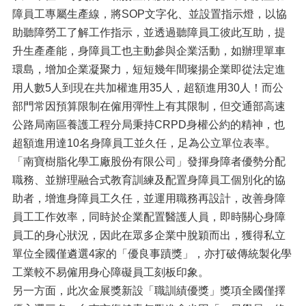
障員工專屬生產線，將SOP文字化、並設置指示燈，以協
助聽障勞工了解工作指示，並透過聽障員工彼此互助，提
升生產產能，身障員工也主動參與企業活動，如辦理單車
環島，增加企業凝聚力，短短幾年間璨揚企業即從法定進
用人數5人到現在共加權進用35人，超額進用30人！而公
部門常因預算限制在僱用彈性上有其限制，但交通部高速
公路局南區養護工程分局秉持CRPD身權公約的精神，也
超額進用達10名身障員工並久任，足為公立單位表率。
「南寶樹脂化學工廠股份有限公司」發揮身障者優勢分配
職務、並辦理融合式教育訓練及配置身障員工個別化的協
助者，增進身障員工久任，並運用職務再設計，改善身障
員工工作效率，同時於企業配置醫護人員，即時關心身障
員工的身心狀況，因此在眾多企業中脫穎而出，獲得私立
單位全國僅遴選4家的「優良事蹟獎」，亦打破傳統製化學
工業較不易僱用身心障礙員工刻板印象。
另一方面，此次金展獎新設「職訓績優獎」獎項全國僅擇