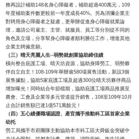
務再設計補助148名身心障礙者，補助超過400萬元，109
年度補助案件數更較前一年度成長40%。另為消彌企業主
對聘用身心障礙者之疑慮，更舉辦促進身心障礙就業論
壇，邀請公司雇主、主管、就服員、員工等分別從不同的
角色及立場，分享幫身心障礙者順利勝任工作，增進其他
企業主聘僱意願。
（三）晴天亮麗人生─弱勢就創業協助締佳績
橫向整合庇護工場、晴天坊資源，協助身障勞工、弱勢夥
伴自立自主！108-109年舉辦逾580場展售活動，新設3個
展售據點，協助5家庇護工場及超過300位晴天坊夥伴商品
增加曝光！同時結合年節檔期，協助庇護工場商品推廣至
農會、工會及企業等多元管道提升銷售，108至109年10月
止合計銷售額已達1億571萬餘元！
（四）五心績優職場認證、產官攜手推動科工區首家企業
幼托
勞工局攜手市府團隊主動協助本市科工區大舜鈑金突破中
央法令限制，從都市計畫、建築、消防安檢、衛生設備、