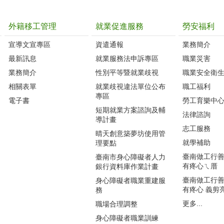
外籍移工管理
就業促進服務
勞安福利
宣導文宣專區
資遣通報
業務簡介
最新訊息
就業服務法申訴專區
職業災害
業務簡介
性別平等暨就業歧視
職業安全衛
相關表單
就業歧視違法單位公布
職工福利
專區
電子書
勞工育樂中
短期就業方案諮詢及輔
法律諮詢
導計畫
志工服務
晴天創意築夢坊使用管
就學補助
理要點
臺南做工行善團
臺南市身心障礙者人力
有疼心ㄟ厝
銀行資料庫作業計畫
臺南做工行善團
身心障礙者職業重建服
有疼心 義剪
務
更多...
職場合理調整
身心障礙者職業訓練