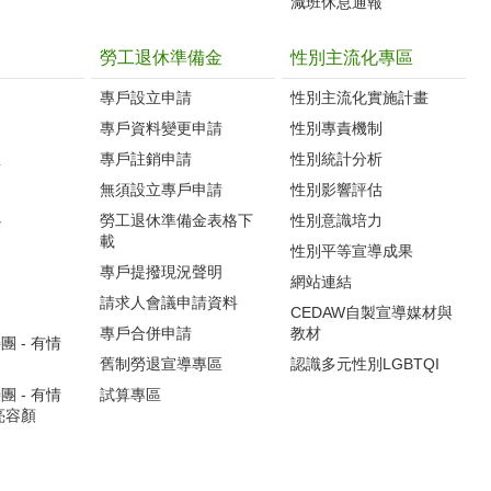
減班休息通報
勞工退休準備金
性別主流化專區
專戶設立申請
性別主流化實施計畫
專戶資料變更申請
性別專責機制
生
專戶註銷申請
性別統計分析
無須設立專戶申請
性別影響評估
心
勞工退休準備金表格下
性別意識培力
載
性別平等宣導成果
專戶提撥現況聲明
網站連結
請求人會議申請資料
CEDAW自製宣導媒材與
專戶合併申請
教材
 - 有情
舊制勞退宣導專區
認識多元性別LGBTQI
 - 有情
試算專區
亮容顏