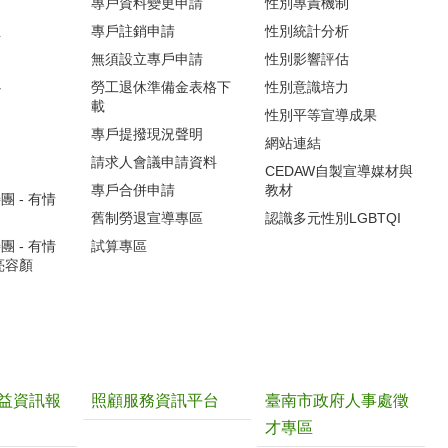
專戶資料變更申請
性別專責機制
生
專戶註銷申請
性別統計分析
無須設立專戶申請
性別影響評估
心
勞工退休準備金表格下
性別意識培力
載
性別平等宣導成果
專戶提撥現況聲明
網站連結
請求人會議申請資料
CEDAW自製宣導媒材與
專戶合併申請
教材
 - 有情
舊制勞退宣導專區
認識多元性別LGBTQI
 - 有情
試算專區
亮容顏
益資訊報
照顧服務資訊平台
臺南市政府人事處徵
才專區