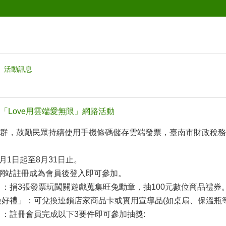
活動訊息
「Love用雲端愛無限」網路活動
群，鼓勵民眾持續使用手機條碼儲存雲端發票，臺南市財政稅務局
6月1日起至8月31日止。
動網站註冊成為會員後登入即可參加。
旺」：捐3張發票玩闖關遊戲蒐集旺兔勳章，抽100元數位商品禮券
心換好禮」：可兌換連鎖店家商品卡或實用宣導品(如桌扇、保溫瓶
」：註冊會員完成以下3要件即可參加抽獎: