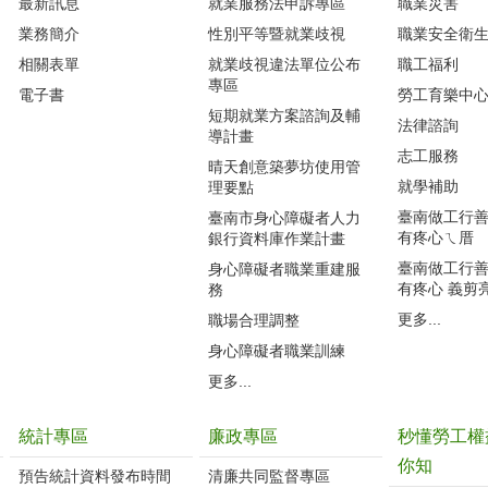
最新訊息
就業服務法申訴專區
職業災害
業務簡介
性別平等暨就業歧視
職業安全衛
相關表單
就業歧視違法單位公布
職工福利
專區
電子書
勞工育樂中
短期就業方案諮詢及輔
法律諮詢
導計畫
志工服務
晴天創意築夢坊使用管
就學補助
理要點
臺南做工行善團
臺南市身心障礙者人力
有疼心ㄟ厝
銀行資料庫作業計畫
臺南做工行善團
身心障礙者職業重建服
有疼心 義剪
務
更多...
職場合理調整
身心障礙者職業訓練
更多...
統計專區
廉政專區
秒懂勞工權
你知
預告統計資料發布時間
清廉共同監督專區