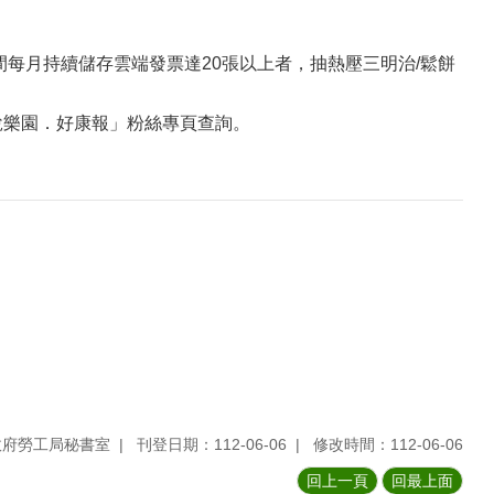
期間每月持續儲存雲端發票達20張以上者，抽熱壓三明治/鬆餅
稅樂園．好康報」粉絲專頁查詢。
政府勞工局秘書室
刊登日期：112-06-06
修改時間：112-06-06
回上一頁
回最上面