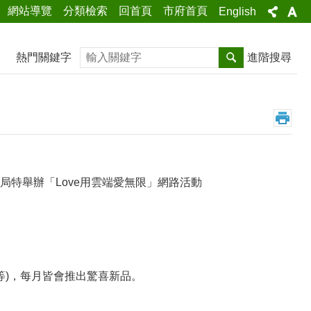
網站導覽
分類檢索
回首頁
市府首頁
English
搜尋
熱門關鍵字
進階搜尋
特舉辦「Love用雲端愛無限」網路活動
。
等)，每月皆會推出驚喜新品。